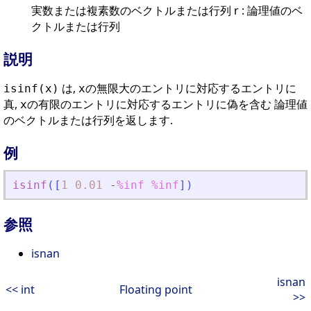
実数または複素数のベクトルまたは行列 r : 論理値のベ
クトルまたは行列
説明
は,
の無限大のエントリに対応するエントリに
isinf(x)
x
真,
の有限のエントリに対応するエントリに偽を含む 論理値
x
のベクトルまたは行列を返します.
例
isinf
(
[
1
0.01
-
%inf
%inf
]
)
参照
isnan
isnan
<< int
Floating point
>>