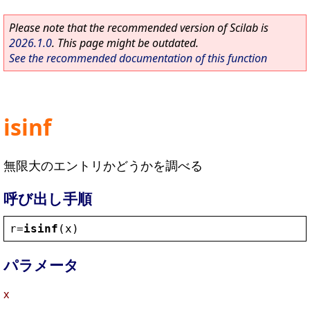
Please note that the recommended version of Scilab is
2026.1.0
. This page might be outdated.
See the recommended documentation of this function
isinf
無限大のエントリかどうかを調べる
呼び出し手順
r
=
isinf
(
x
)
パラメータ
x