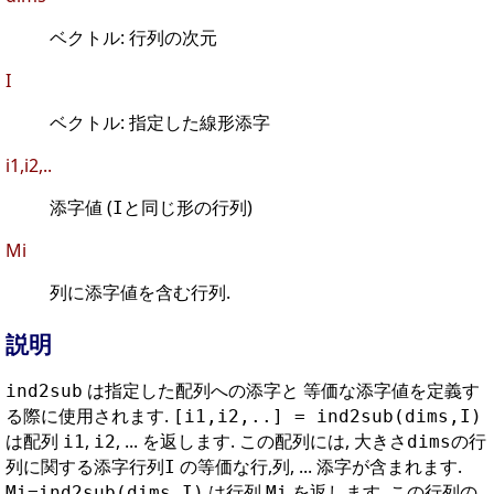
ベクトル: 行列の次元
I
ベクトル: 指定した線形添字
i1,i2,..
添字値 (
と同じ形の行列)
I
Mi
列に添字値を含む行列.
説明
は指定した配列への添字と 等価な添字値を定義す
ind2sub
る際に使用されます.
[i1,i2,..] = ind2sub(dims,I)
は配列
,
, ... を返します. この配列には, 大きさ
の行
i1
i2
dims
列に関する添字行列
の等価な行,列, ... 添字が含まれます.
I
は行列
を返します. この行列の
Mi=ind2sub(dims,I)
Mi