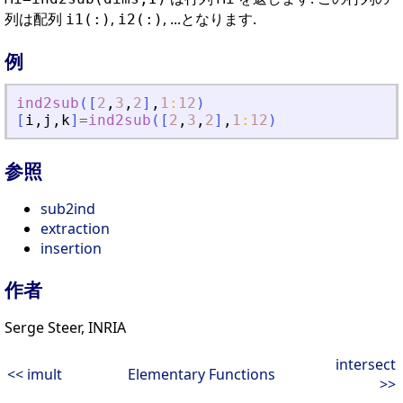
列は配列
,
, ...となります.
i1(:)
i2(:)
例
ind2sub
(
[
2
,
3
,
2
]
,
1
:
12
)
[
i
,
j
,
k
]
=
ind2sub
(
[
2
,
3
,
2
]
,
1
:
12
)
参照
sub2ind
extraction
insertion
作者
Serge Steer, INRIA
intersect
<< imult
Elementary Functions
>>