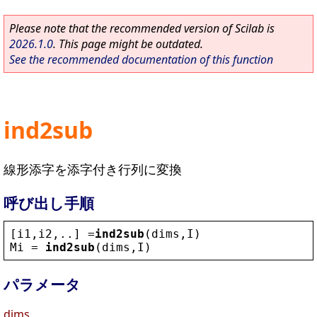
Please note that the recommended version of Scilab is
2026.1.0
. This page might be outdated.
See the recommended documentation of this function
ind2sub
線形添字を添字付き行列に変換
呼び出し手順
[
i1
,
i2
,..] =
ind2sub
(
dims
,
I
)
Mi
 = 
ind2sub
(
dims
,
I
)
パラメータ
dims