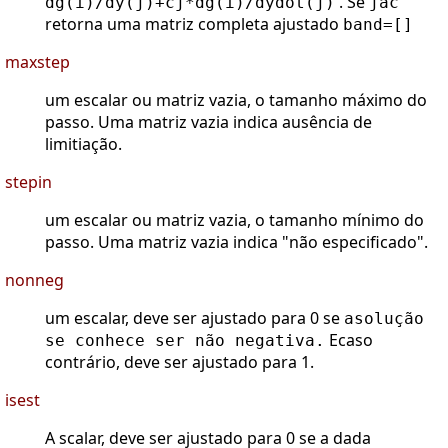
. Se
dg(i)/dy(j)+cj*dg(i)/dydot(j)
jac
retorna uma matriz completa ajustado
band=[]
maxstep
um escalar ou matriz vazia, o tamanho máximo do
passo. Uma matriz vazia indica ausência de
limitiação.
stepin
um escalar ou matriz vazia, o tamanho mínimo do
passo. Uma matriz vazia indica "não especificado".
nonneg
um escalar, deve ser ajustado para 0 se
asolução
Ecaso
se conhece ser não negativa.
contrário, deve ser ajustado para 1.
isest
A scalar, deve ser ajustado para 0 se a dada