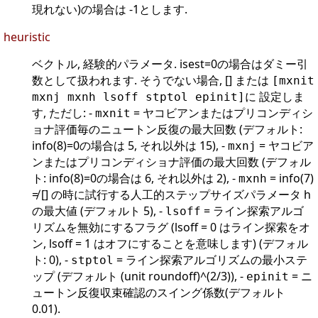
現れない)の場合は -1とします.
heuristic
ベクトル, 経験的パラメータ. isest=0の場合はダミー引
数として扱われます. そうでない場合, [] または
[mxnit
に 設定しま
mxnj mxnh lsoff stptol epinit]
す, ただし: -
= ヤコビアンまたはプリコンディシ
mxnit
ョナ評価毎のニュートン反復の最大回数 (デフォルト:
info(8)=0の場合は 5, それ以外は 15), -
= ヤコビア
mxnj
ンまたはプリコンディショナ評価の最大回数 (デフォル
ト: info(8)=0の場合は 6, それ以外は 2), -
= info(7)
mxnh
≠ [] の時に試行する人工的ステップサイズパラメータ h
の最大値 (デフォルト 5), -
= ライン探索アルゴ
lsoff
リズムを無効にするフラグ (lsoff = 0 はライン探索をオ
ン, lsoff = 1 はオフにすることを意味します) (デフォル
ト: 0), -
= ライン探索アルゴリズムの最小ステ
stptol
ップ (デフォルト (unit roundoff)^(2/3)), -
= ニ
epinit
ュートン反復収束確認のスイング係数(デフォルト
0.01).