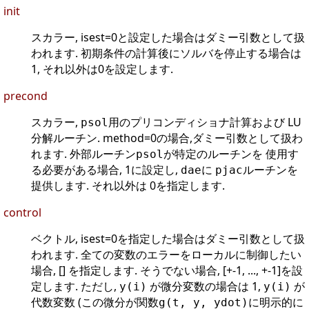
init
スカラー, isest=0と設定した場合はダミー引数として扱
われます. 初期条件の計算後にソルバを停止する場合は
1, それ以外は0を設定します.
precond
スカラー,
用のプリコンディショナ計算および LU
psol
分解ルーチン. method=0の場合,ダミー引数として扱わ
れます. 外部ルーチン
が特定のルーチンを 使用す
psol
る必要がある場合, 1に設定し,
に
ルーチンを
dae
pjac
提供します. それ以外は 0を指定します.
control
ベクトル, isest=0を指定した場合はダミー引数として扱
われます. 全ての変数のエラーをローカルに制御したい
場合, [] を指定します. そうでない場合, [+-1, ..., +-1]を設
定します. ただし,
が微分変数の場合は 1,
が
y(i)
y(i)
代数変数 (この微分が関数
に明示的に
g(t, y, ydot)