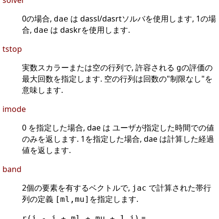
solver
0の場合,
は dassl/dasrtソルバを使用します, 1の場
dae
合,
は daskrを使用します.
dae
tstop
実数スカラーまたは空の行列で, 許容される
の評価の
g
最大回数を指定します. 空の行列は回数の"制限なし"を
意味します.
imode
0 を指定した場合, dae は ユーザが指定した時間での値
のみを返します. 1を指定した場合, dae は計算した経過
値を返します.
band
2個の要素を有するベクトルで,
で計算された帯行
jac
列の定義
を指定します.
[ml,mu]
=
r(i - j + ml + mu + 1,j)