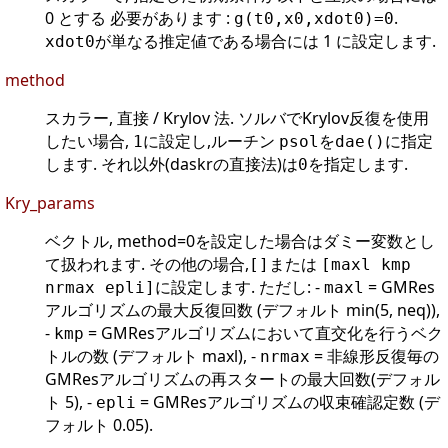
0 とする 必要があります :
.
g(t0,x0,xdot0)=0
が単なる推定値である場合には 1 に設定します.
xdot0
method
スカラー, 直接 / Krylov 法. ソルバでKrylov反復を使用
したい場合,
に設定し,ルーチン
を
に指定
1
psol
dae()
します. それ以外(daskrの直接法)は
を指定します.
0
Kry_params
ベクトル, method=0を設定した場合はダミー変数とし
て扱われます. その他の場合,
または
[]
[maxl kmp
に設定します. ただし: -
= GMRes
nrmax epli]
maxl
アルゴリズムの最大反復回数 (デフォルト min(5, neq)),
-
= GMResアルゴリズムにおいて直交化を行うベク
kmp
トルの数 (デフォルト maxl), -
= 非線形反復毎の
nrmax
GMResアルゴリズムの再スタートの最大回数(デフォル
ト 5), -
= GMResアルゴリズムの収束確認定数 (デ
epli
フォルト 0.05).