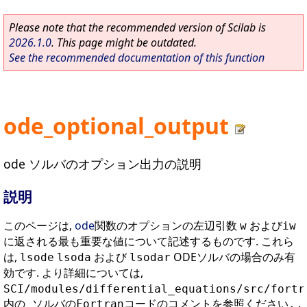
Please note that the recommended version of Scilab is
2026.1.0
. This page might be outdated.
See the recommended documentation of this function
ode_optional_output
ode ソルバのオプション出力の説明
説明
このページは,
ode
関数のオプションの左辺引数
および
w
iw
に返される最も重要な値について記述するものです. これら
は,
および
ODEソルバの場合のみ有
lsode
lsoda
lsodar
効です. より詳細については,
SCI/modules/differential_equations/src/fortr
.
内の ソルバのFortranコードのコメントを参照ください.