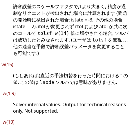
許容誤差のスケールファクタで,1より大きく, 精度が過
剰なリクエストが検出された場合に計算されます (問題
の開始時に検出された場合: istate = -3, その他の場合:
istate = -2). itol が変更されず rtol および atol が共に次
のコールで
倍に増やされる場合, ソルバ
tolsf=w(14)
は成功したとみなされます. (ユーザは
を無視し,
tolsf
他の適当な手段で許容誤差パラメータを変更すること
も可能です.)
w(15)
(もしあれば,)直近の手法切替を行った時間における t の
値. この値は
ソルバでは意味がありません.
lsode
iw(1:9)
Solver internal values. Output for technical reasons
only. Not supported.
iw(10)