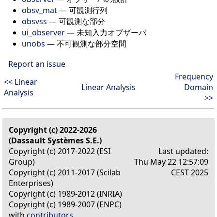
obsv_mat
—
可観測行列
obsvss
—
可観測な部分
ui_observer
—
未知入力オブザーバ
unobs
—
不可観測な部分空間
Report an issue
Frequency
<< Linear
Linear Analysis
Domain
Analysis
>>
Copyright (c) 2022-2026
(Dassault Systèmes S.E.)
Copyright (c) 2017-2022 (ESI
Last updated:
Group)
Thu May 22 12:57:09
Copyright (c) 2011-2017 (Scilab
CEST 2025
Enterprises)
Copyright (c) 1989-2012 (INRIA)
Copyright (c) 1989-2007 (ENPC)
with
contributors