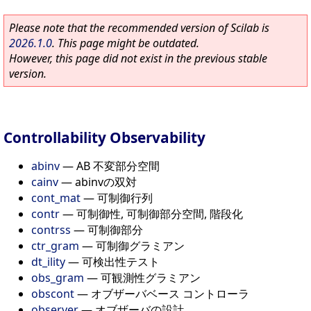
Please note that the recommended version of Scilab is
2026.1.0
. This page might be outdated.
However, this page did not exist in the previous stable
version.
Controllability Observability
abinv
—
AB 不変部分空間
cainv
—
abinvの双対
cont_mat
—
可制御行列
contr
—
可制御性, 可制御部分空間, 階段化
contrss
—
可制御部分
ctr_gram
—
可制御グラミアン
dt_ility
—
可検出性テスト
obs_gram
—
可観測性グラミアン
obscont
—
オブザーバベース コントローラ
observer
—
オブザーバの設計