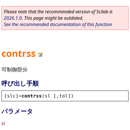
Please note that the recommended version of Scilab is
2026.1.0
. This page might be outdated.
See the recommended documentation of this function
contrss
可制御部分
呼び出し手順
[
slc
]=
contrss
(
sl
 [,
tol
])
パラメータ
sl