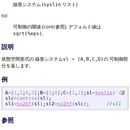
線形システム (
リスト)
syslin
tol
可制御の閾値 (
contr
参照). デフォルト値は
.
sqrt(%eps)
説明
状態空間形式の 線形システム
の 可制御部
sl = (A,B,C,D)
分を返します.
例
A
=
[
1
,
1
;
0
,
2
]
;
B
=
[
1
;
0
]
;
C
=
[
1
,
1
]
;
sl
=
syslin
(
'
c
'
,
A
slc
=
contrss
(
sl
)
;
sl1
=
ss2tf
(
sl
)
;
sl2
=
ss2tf
(
slc
)
;
//sl1 
参照