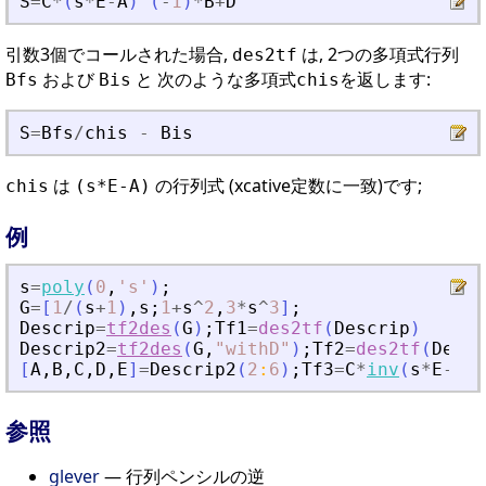
S
=
C
*
(
s
*
E
-
A
)
^
(
-
1
)
*
B
+
D
引数3個でコールされた場合,
は, 2つの多項式行列
des2tf
および
と 次のような多項式
を返します:
Bfs
Bis
chis
S
=
Bfs
/
chis
-
Bis
は
の行列式 (xcative定数に一致)です;
chis
(s*E-A)
例
s
=
poly
(
0
,
'
s
'
)
;
G
=
[
1
/
(
s
+
1
)
,
s
;
1
+
s
^
2
,
3
*
s
^
3
]
;
Descrip
=
tf2des
(
G
)
;
Tf1
=
des2tf
(
Descrip
)
Descrip2
=
tf2des
(
G
,
"
withD
"
)
;
Tf2
=
des2tf
(
Descr
[
A
,
B
,
C
,
D
,
E
]
=
Descrip2
(
2
:
6
)
;
Tf3
=
C
*
inv
(
s
*
E
-
A
)
*
参照
glever
— 行列ペンシルの逆