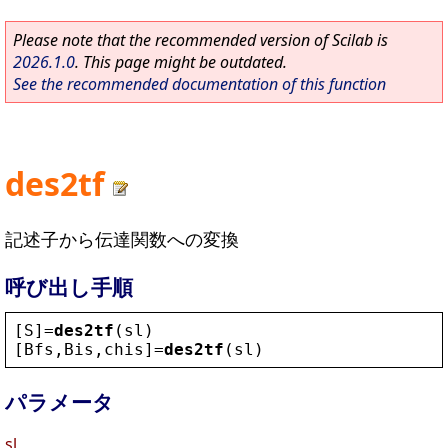
Please note that the recommended version of Scilab is
2026.1.0
. This page might be outdated.
See the recommended documentation of this function
des2tf
記述子から伝達関数への変換
呼び出し手順
[
S
]=
des2tf
(
sl
)
[
Bfs
,
Bis
,
chis
]=
des2tf
(
sl
)
パラメータ
sl