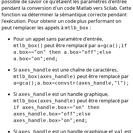
possible de savoir ce qu'étaient les paramètres d'entrée
pendant la conversion d'un code Matlab vers Scilab. Cette
fonction va déterminer la sémantique correcte pendant
l'exécution. Pour obtenir un code plus performant on
peut remplacer les appels à
:
mtlb_box
Pour un appel sans paramètre d'entrée,
peut être remplacé par
mtlb_box()
a=gca();if
a.box=="on" then a.box="off";else
a.box="on";end;
Si
est une chaîne de caractères,
axes_handle
peut être remplacé par
mtlb_box(axes_handle)
a=gca();a.box=convstr(axes_handle,"l");
Si
est un handle graphique,
axes_handle
peut être remplacé par
mtlb_box(axes_handle)
if axes_handle.box=="on" then
axes_handle.box="off";else
axes_handle.box="on";end;
Si
est un handle graphique et
est
axes_handle
val