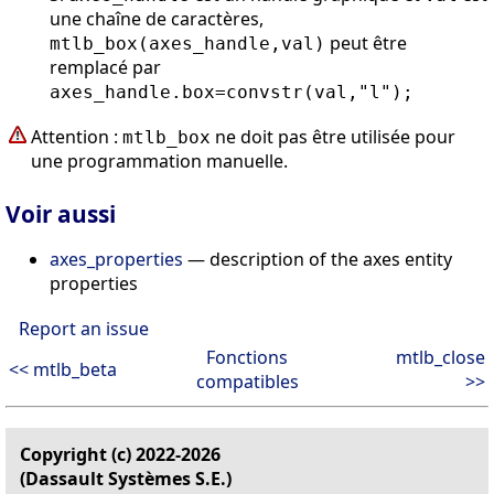
une chaîne de caractères,
peut être
mtlb_box(axes_handle,val)
remplacé par
axes_handle.box=convstr(val,"l");
Attention :
ne doit pas être utilisée pour
mtlb_box
une programmation manuelle.
Voir aussi
axes_properties
— description of the axes entity
properties
Report an issue
Fonctions
mtlb_close
<< mtlb_beta
compatibles
>>
Copyright (c) 2022-2026
(Dassault Systèmes S.E.)