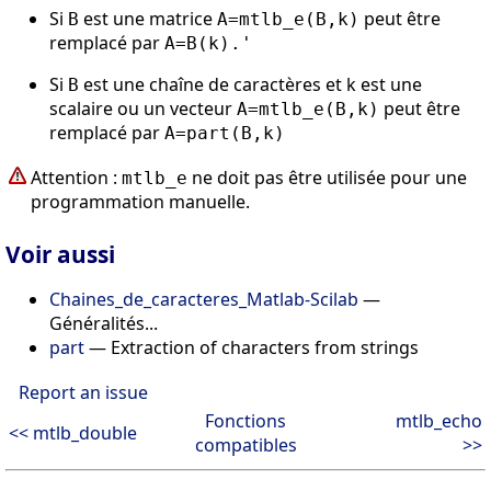
Si
est une matrice
peut être
B
A=mtlb_e(B,k)
remplacé par
A=B(k).'
Si
est une chaîne de caractères et k est une
B
scalaire ou un vecteur
peut être
A=mtlb_e(B,k)
remplacé par
A=part(B,k)
Attention :
ne doit pas être utilisée pour une
mtlb_e
programmation manuelle.
Voir aussi
Chaines_de_caracteres_Matlab-Scilab
—
Généralités...
part
— Extraction of characters from strings
Report an issue
Fonctions
mtlb_echo
<< mtlb_double
compatibles
>>