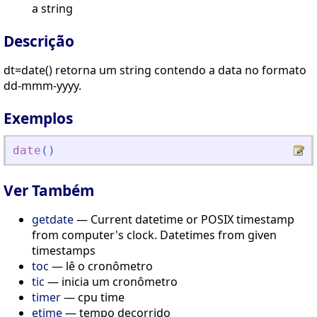
a string
Descrição
dt=date() retorna um string contendo a data no formato
dd-mmm-yyyy.
Exemplos
date
(
)
Ver Também
getdate
— Current datetime or POSIX timestamp
from computer's clock. Datetimes from given
timestamps
toc
— lê o cronômetro
tic
— inicia um cronômetro
timer
— cpu time
etime
— tempo decorrido