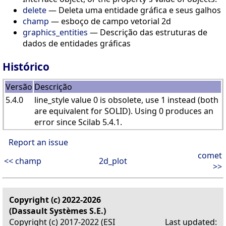
delete
— Deleta uma entidade gráfica e seus galhos
champ
— esboço de campo vetorial 2d
graphics_entities
— Descrição das estruturas de
dados de entidades gráficas
Histórico
Versão
Descrição
5.4.0
line_style value 0 is obsolete, use 1 instead (both
are equivalent for SOLID). Using 0 produces an
error since Scilab 5.4.1.
Report an issue
comet
<< champ
2d_plot
>>
Copyright (c) 2022-2026
(Dassault Systèmes S.E.)
Copyright (c) 2017-2022 (ESI
Last updated: