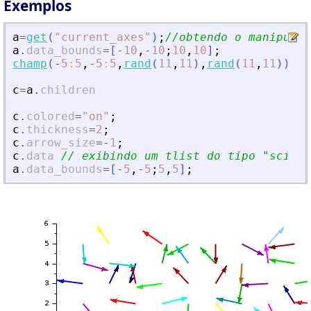
Exemplos
a
=
get
(
"
current_axes
"
)
;
//obtendo o manipulad
a
.
data_bounds
=
[
-
10
,
-
10
;
10
,
10
]
;
champ
(
-
5
:
5
,
-
5
:
5
,
rand
(
11
,
11
)
,
rand
(
11
,
11
)
)
c
=
a
.
children
c
.
colored
=
"
on
"
;
c
.
thickness
=
2
;
c
.
arrow_size
=
-
1
;
c
.
data
// exibindo um tlist do tipo 
"
scicha
a
.
data_bounds
=
[
-
5
,
-
5
;
5
,
5
]
;