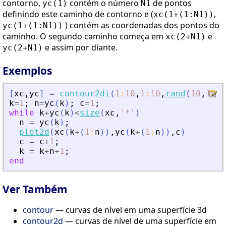
contorno,
contém o número
de pontos
yc(1)
N1
definindo este caminho de contorno e (
,
xc(1+(1:N1))
) contém as coordenadas dos pontos do
yc(1+(1:N1))
caminho. O segundo caminho começa em
e
xc(2+N1)
e assim por diante.
yc(2+N1)
Exemplos
[
xc
,
yc
]
=
contour2di
(
1
:
10
,
1
:
10
,
rand
(
10
,
10
)
,
k
=
1
;
n
=
yc
(
k
)
;
c
=
1
;
while
k
+
yc
(
k
)
<
size
(
xc
,
'
*
'
)
n
=
yc
(
k
)
;
plot2d
(
xc
(
k
+
(
1
:
n
)
)
,
yc
(
k
+
(
1
:
n
)
)
,
c
)
c
=
c
+
1
;
k
=
k
+
n
+
1
;
end
Ver Também
contour
— curvas de nível em uma superfície 3d
contour2d
— curvas de nível de uma superfície em