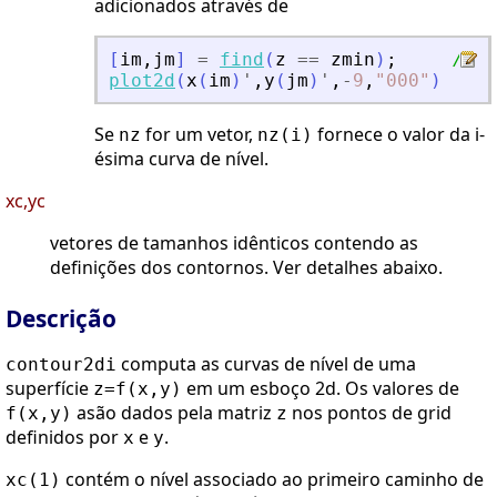
adicionados através de
[
im
,
jm
]
=
find
(
z
==
zmin
)
;
// o
plot2d
(
x
(
im
)
'
,
y
(
jm
)
'
,
-
9
,
"
000
"
)
Se
for um vetor,
fornece o valor da i-
nz
nz(i)
ésima curva de nível.
xc,yc
vetores de tamanhos idênticos contendo as
definições dos contornos. Ver detalhes abaixo.
Descrição
computa as curvas de nível de uma
contour2di
superfície
em um esboço 2d. Os valores de
z=f(x,y)
asão dados pela matriz
nos pontos de grid
f(x,y)
z
definidos por
e
.
x
y
contém o nível associado ao primeiro caminho de
xc(1)