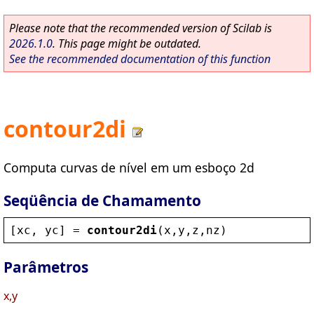
Please note that the recommended version of Scilab is
2026.1.0
. This page might be outdated.
See the recommended documentation of this function
contour2di
Computa curvas de nível em um esboço 2d
Seqüência de Chamamento
[
xc
, 
yc
] = 
contour2di
(
x
,
y
,
z
,
nz
)
Parâmetros
x,y