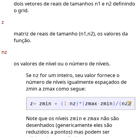
dois vetores de reais de tamanhos n1 e n2 definindo
o grid.
z
matriz de reais de tamanho (n1,n2), os valores da
função.
nz
os valores de nível ou o número de níveis.
Se
for um inteiro, seu valor fornece o
nz
número de níveis igualmente espaçados de
zmin a zmax como segue:
z
=
zmin
+
(
1
:
nz
)
*
(
zmax
-
zmin
)
/
(
nz
+
1
)
Note que os níveis
e
não são
zmin
zmax
desenhados (genericamente eles são
reduzidos a pontos) mas podem ser