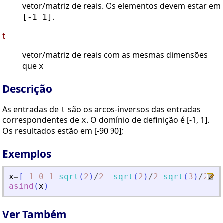
vetor/matriz de reais. Os elementos devem estar em
.
[-1 1]
t
vetor/matriz de reais com as mesmas dimensões
que
x
Descrição
As entradas de
são os arcos-inversos das entradas
t
correspondentes de
. O domínio de definição é [-1, 1].
x
Os resultados estão em [-90 90];
Exemplos
x
=
[
-
1
0
1
sqrt
(
2
)
/
2
-
sqrt
(
2
)
/
2
sqrt
(
3
)
/
2
-
s
asind
(
x
)
Ver Também