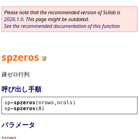
Please note that the recommended version of Scilab is
2026.1.0
. This page might be outdated.
See the recommended documentation of this function
spzeros
疎ゼロ行列
呼び出し手順
sp
=
spzeros
(
nrows
,
ncols
)
sp
=
spzeros
(
A
)
パラメータ
nrows