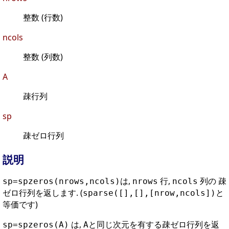
整数 (行数)
ncols
整数 (列数)
A
疎行列
sp
疎ゼロ行列
説明
は,
行,
列の 疎
sp=spzeros(nrows,ncols)
nrows
ncols
ゼロ行列を返します. (
と
sparse([],[],[nrow,ncols])
等価です)
は,
と同じ次元を有する疎ゼロ行列を返
sp=spzeros(A)
A