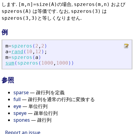
します.
の場合,
および
[m,n]=size(A)
spzeros(m,n)
は等価です. なお,
は
spzeros(A)
spzeros(3)
と等しくなりません.
spzeros(3,3)
例
m
=
spzeros
(
2
,
2
)
a
=
rand
(
10
,
12
)
;
m
=
spzeros
(
a
)
sum
(
spzeros
(
1000
,
1000
)
)
参照
sparse
— 疎行列を定義
full
— 疎行列を通常の行列に変換する
eye
— 単位行列
speye
— 疎単位行列
spones
— 疎行列
Report an issue