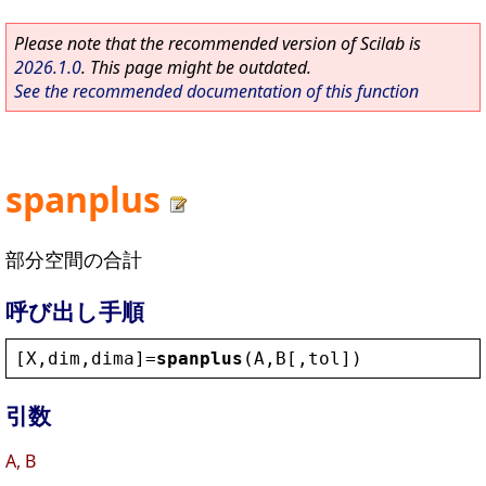
Please note that the recommended version of Scilab is
2026.1.0
. This page might be outdated.
See the recommended documentation of this function
spanplus
部分空間の合計
呼び出し手順
[
X
,
dim
,
dima
]=
spanplus
(
A
,
B
[,
tol
])
引数
A, B