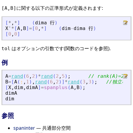
に関する以下の正準形式が定義されます:
[A,B]
[
*
,
*
]
(
dima
行
)
X
'
*
[
A
,
B
]
=
[
0
,
*
]
(
dim
-
dima
行
)
[
0
,
0
]
はオプションの引数です(関数のコードを参照).
tol
例
A
=
rand
(
6
,
2
)
*
rand
(
2
,
5
)
;
// rank(A)=2
B
=
[
A
(
:
,
1
)
,
rand
(
6
,
2
)
]
*
rand
(
3
,
3
)
;
//独立なベ
[
X
,
dim
,
dimA
]
=
spanplus
(
A
,
B
)
;
dimA
dim
参照
spaninter
— 共通部分空間