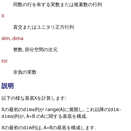
同数の行を有する実数または複素数の行列
X
直交またはユニタリ正方行列
dim, dima
整数, 部分空間の次元
tol
非負の実数
説明
以下の様な基底Xを計算します:
の最初の
列が range(
)に展開し, これ以降の(
X
dima
A
dim-
)列が,
の
に関する基底を構成.
dima
A+B
A
の最初の
列は,
の基底を構成します.
X
dim
A+B