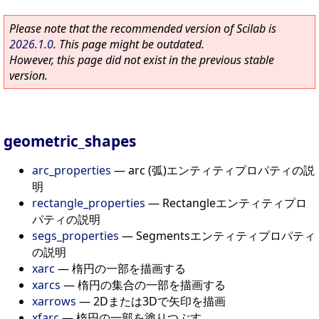
Please note that the recommended version of Scilab is
2026.1.0
. This page might be outdated.
However, this page did not exist in the previous stable
version.
geometric_shapes
arc_properties
—
arc (弧)エンティティプロパティの説
明
rectangle_properties
—
Rectangleエンティティプロ
パティの説明
segs_properties
—
Segmentsエンティティプロパティ
の説明
xarc
—
楕円の一部を描画する
xarcs
—
楕円の集合の一部を描画する
xarrows
—
2Dまたは3Dで矢印を描画
xfarc
—
楕円の一部を塗りつぶす