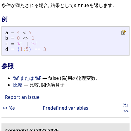
条件が満たされる場合, 結果としてs
を返します.
true
例
a
=
4
<
5
b
=
0
<>
1
c
=
%t
|
%f
d
=
(
1
:
5
)
==
3
参照
%f または %F
— false (偽)用の論理変数.
比較
— 比較, 関係演算子
Report an issue
%z
<< %s
Predefined variables
>>
Copyright (c) 2022-2026