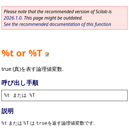
Please note that the recommended version of Scilab is
2026.1.0
. This page might be outdated.
See the recommended documentation of this function
%t or %T
true (真)を表す論理値変数.
呼び出し手順
%t
 または 
%T
説明
または
は
を返す論理値変数です.
%t
%T
true