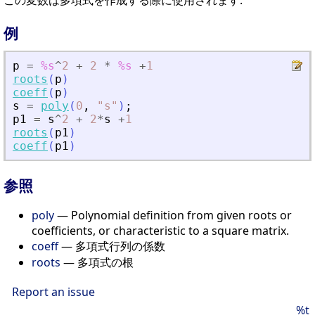
この変数は多項式を作成する際に使用されます.
例
p
=
%s
^
2
+
2
*
%s
+
1
roots
(
p
)
coeff
(
p
)
s
=
poly
(
0
,
"
s
"
)
;
p1
=
s
^
2
+
2
*
s
+
1
roots
(
p1
)
coeff
(
p1
)
参照
poly
— Polynomial definition from given roots or
coefficients, or characteristic to a square matrix.
coeff
— 多項式行列の係数
roots
— 多項式の根
Report an issue
%t