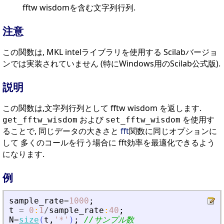
fftw wisdomを含む文字列行列.
注意
この関数は, MKL intelライブラリを使用する Scilabバージョ
ンでは実装されていません (特にWindows用のScilab公式版).
説明
この関数は,文字列行列として fftw wisdom を返します.
および
を使用す
get_fftw_wisdom
set_fftw_wisdom
ることで, 同じデータの大きさと
fft
関数に同じオプションに
して 多くのコールを行う場合に fft効率を最適化できるよう
になります.
例
sample_rate
=
1000
;
t
=
0
:
1
/
sample_rate
:
40
;
N
=
size
(
t
,
'
*
'
)
;
//サンプル数