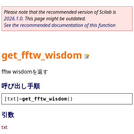
Please note that the recommended version of Scilab is
2026.1.0
. This page might be outdated.
See the recommended documentation of this function
get_fftw_wisdom
fftw wisdomを返す
呼び出し手順
[
txt
]=
get_fftw_wisdom
()
引数
txt