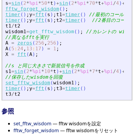
s
=
sin
(
2
*
%pi
*
50
*
t
)
+
sin
(
2
*
%pi
*
70
*
t
+
%pi
/
4
)
+
gra
fftw_forget_wisdom
(
)
;
timer
(
)
;
y
=
fft
(
s
)
;
t1
=
timer
(
)
//最初のコール
timer
(
)
;
y
=
fft
(
s
)
;
t2
=
timer
(
)
//2番目のコールは
t1
/
t2
wisdom1
=
get_fftw_wisdom
(
)
;
//カレントの wisd
//異なるfftを実行
A
=
zeros
(
256
,
256
)
;
A
(
5
:
24
,
13
:
17
)
=
1
;
X
=
fft
(
A
)
;
//s と同じ大きさで新規信号を作成
s1
=
sin
(
2
*
%pi
*
10
*
t
)
+
sin
(
2
*
%pi
*
7
*
t
+
%pi
/
4
)
+
5
*
g
//保存したwisdomを回復
set_fftw_wisdom
(
wisdom1
)
;
timer
(
)
;
y
=
fft
(
s
)
;
t3
=
timer
(
)
t3
/
t2
参照
set_fftw_wisdom
— fftw wisdomを設定
fftw_forget_wisdom
— fftw wisdomをリセット