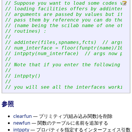
// Suppose you want to load some codes via 
// loading facilities offers by addinter. B
// arguments are passed by values but if yo
// pass them by reference you can do the fo
// (name being the scilab name of one of th
// routines) :
//
// addinter(files,spnames,fcts)  // args pa
// num_interface = floor(funptr(name)/1000)
// intppty(num_interface)  // args now pass
//
// Note that if you enter the following
//
// intppty()
//
// you will see all the interfaces working 
参照
clearfun
— プリミティブ(組み込み関数)を削除
newfun
— 関数のテーブルに名前を追加する
intppty
— プロパティを指定するインターフェイス引数