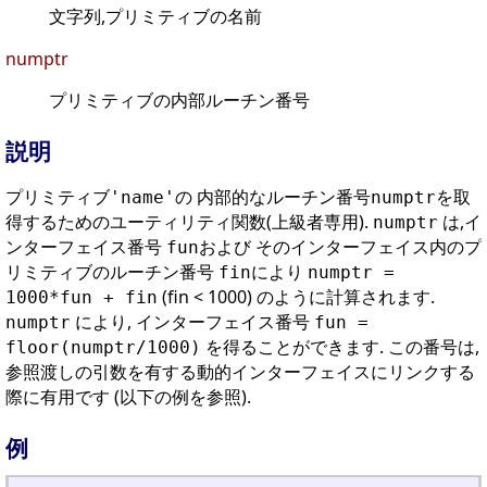
文字列,プリミティブの名前
numptr
プリミティブの内部ルーチン番号
説明
プリミティブ
の 内部的なルーチン番号
を取
'name'
numptr
得するためのユーティリティ関数(上級者専用).
は,イ
numptr
ンターフェイス番号
および そのインターフェイス内のプ
fun
リミティブのルーチン番号
により
fin
numptr =
(fin < 1000) のように計算されます.
1000*fun + fin
により, インターフェイス番号
numptr
fun =
を得ることができます. この番号は,
floor(numptr/1000)
参照渡しの引数を有する動的インターフェイスにリンクする
際に有用です (以下の例を参照).
例