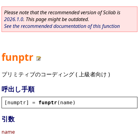
Please note that the recommended version of Scilab is
2026.1.0
. This page might be outdated.
See the recommended documentation of this function
funptr
プリミティブのコーディング ( 上級者向け )
呼出し手順
[
numptr
] = 
funptr
(
name
)
引数
name