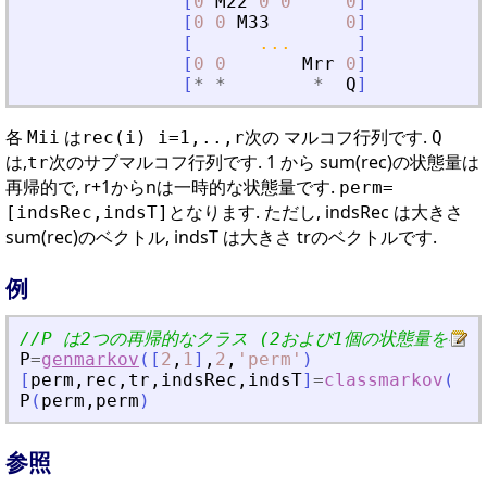
[
0
M22
0
0
0
]
[
0
0
M33
0
]
[
...
]
[
0
0
Mrr
0
]
[
*
*
*
Q
]
各
は
次の マルコフ行列です.
Mii
rec(i) i=1,..,r
Q
は,
次のサブマルコフ行列です. 1 から sum(rec)の状態量は
tr
再帰的で, r+1からnは一時的な状態量です.
perm=
となります. ただし, indsRec は大きさ
[indsRec,indsT]
sum(rec)のベクトル, indsT は大きさ trのベクトルです.
例
//P は2つの再帰的なクラス (2および1個の状態量を有す
P
=
genmarkov
(
[
2
,
1
]
,
2
,
'
perm
'
)
[
perm
,
rec
,
tr
,
indsRec
,
indsT
]
=
classmarkov
(
P
)
;
P
(
perm
,
perm
)
参照