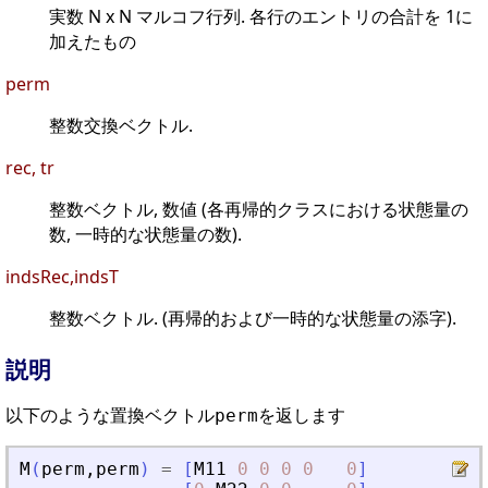
実数 N x N マルコフ行列. 各行のエントリの合計を 1に
加えたもの
perm
整数交換ベクトル.
rec, tr
整数ベクトル, 数値 (各再帰的クラスにおける状態量の
数, 一時的な状態量の数).
indsRec,indsT
整数ベクトル. (再帰的および一時的な状態量の添字).
説明
以下のような置換ベクトル
を返します
perm
M
(
perm
,
perm
)
=
[
M11
0
0
0
0
0
]