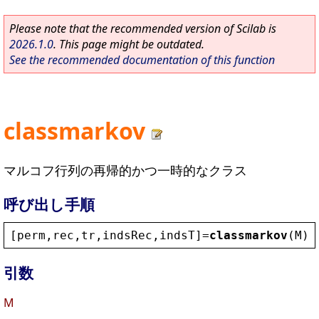
Please note that the recommended version of Scilab is
2026.1.0
. This page might be outdated.
See the recommended documentation of this function
classmarkov
マルコフ行列の再帰的かつ一時的なクラス
呼び出し手順
[
perm
,
rec
,
tr
,
indsRec
,
indsT
]=
classmarkov
(
M
)
引数
M