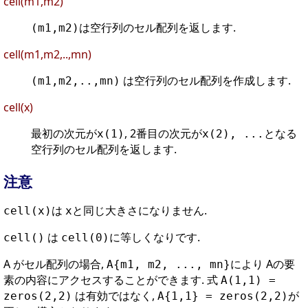
cell(m1,m2)
は空行列のセル配列を返します.
(m1,m2)
cell(m1,m2,..,mn)
は空行列のセル配列を作成します.
(m1,m2,..,mn)
cell(x)
最初の次元が
, 2番目の次元が
となる
x(1)
x(2), ...
空行列のセル配列を返します.
注意
は
と同じ大きさになりません.
cell(x)
x
は
に等しくなりです.
cell()
cell(0)
A がセル配列の場合,
により Aの要
A{m1, m2, ..., mn}
素の内容にアクセスすることができます. 式
A(1,1) =
は有効ではなく,
が
zeros(2,2)
A{1,1} = zeros(2,2)