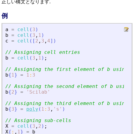
正しい構文となります.
例
a
=
cell
(
3
)
b
=
cell
(
3
,
1
)
c
=
cell
(
[
2
,
3
,
4
]
)
// Assigning cell entries
b
=
cell
(
3
,
1
)
;
// Assigning the first element of b using {
b
{
1
}
=
1
:
3
// Assigning the second element of b using 
b
{
2
}
=
'
Scilab
'
// Assigning the third element of b using t
b
{
3
}
=
poly
(
1
:
3
,
'
s
'
)
// Assigning sub-cells
X
=
cell
(
3
,
2
)
;
X
{
:
,
1
}
=
b