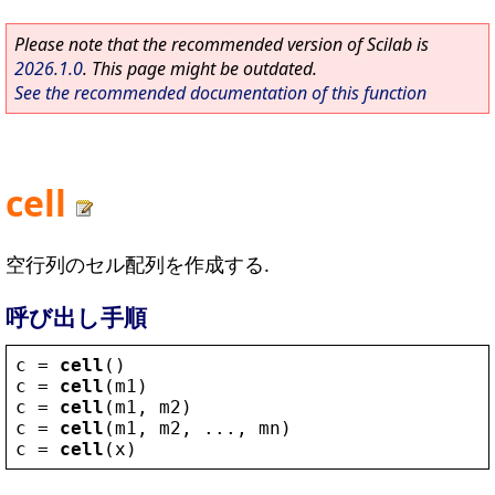
Please note that the recommended version of Scilab is
2026.1.0
. This page might be outdated.
See the recommended documentation of this function
cell
空行列のセル配列を作成する.
呼び出し手順
c
 = 
cell
()
c
 = 
cell
(
m1
)
c
 = 
cell
(
m1
, 
m2
)
c
 = 
cell
(
m1
, 
m2
, ..., 
mn
)
c
 = 
cell
(
x
)