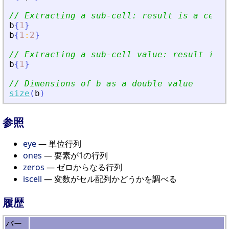
// Extracting a sub-cell: result is a cell
b
{
1
}
b
{
1
:
2
}
// Extracting a sub-cell value: result is a
b
{
1
}
// Dimensions of b as a double value
size
(
b
)
参照
eye
— 単位行列
ones
— 要素が1の行列
zeros
— ゼロからなる行列
iscell
— 変数がセル配列かどうかを調べる
履歴
バー