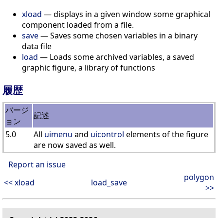
xload
— displays in a given window some graphical
component loaded from a file.
save
— Saves some chosen variables in a binary
data file
load
— Loads some archived variables, a saved
graphic figure, a library of functions
履歴
バージ
記述
ョン
5.0
All
uimenu
and
uicontrol
elements of the figure
are now saved as well.
Report an issue
polygon
<< xload
load_save
>>