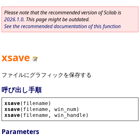
Please note that the recommended version of Scilab is
2026.1.0
. This page might be outdated.
See the recommended documentation of this function
xsave
ファイルにグラフィックを保存する
呼び出し手順
xsave
(
filename
)
xsave
(
filename
, 
win_num
)
xsave
(
filename
, 
win_handle
)
Parameters