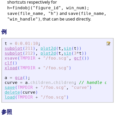
shortcuts respectively for
h=findobj("figure_id", win_num);
and
save(file_name, "h")
save(file_name,
, that can be used directly.
"win_handle")
例
t
=
0
:
0.01
:
10
;
subplot
(
211
)
,
plot2d
(
t
,
sin
(
t
)
)
subplot
(
212
)
,
plot2d
(
t
,
sin
(
3
*
t
)
)
xsave
(
TMPDIR
+
"
/foo.scg
"
,
gcf
(
)
)
clf
(
)
xload
(
TMPDIR
+
"
/foo.scg
"
)
a
=
gca
(
)
;
curve
=
a
.
children
.
children
;
// handle on t
save
(
TMPDIR
+
"
/foo.scg
"
,
"
curve
"
)
delete
(
curve
)
load
(
TMPDIR
+
"
/foo.scg
"
)
参照