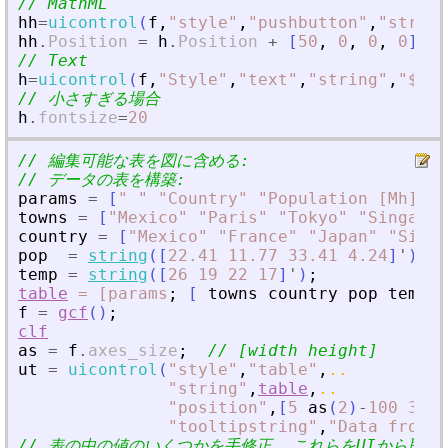
// MathML
hh
=
uicontrol
(
f
,
"
style
"
,
"
pushbutton
"
,
"
string
hh
.
Position
=
h
.
Position
+
[
50
,
0
,
0
,
0
]
;
// Text
h
=
uicontrol
(
f
,
"
Style
"
,
"
text
"
,
"
string
"
,
"
$\Ga
// 小さすぎる場合
h
.
fontsize
=
20
// 編集可能な表を図に含める:
// データの表を構築:
params
=
[
"
"
"
Country
"
"
Population [Mh]
"
"
towns
=
[
"
Mexico
"
"
Paris
"
"
Tokyo
"
"
Singapou
country
=
[
"
Mexico
"
"
France
"
"
Japan
"
"
Singa
pop
=
string
(
[
22.41
11.77
33.41
4.24
]
'
)
;
temp
=
string
(
[
26
19
22
17
]
'
)
;
table
=
[params
;
[
towns
country
pop
temp
]
f
=
gcf
(
)
;
clf
as
=
f
.
axes_size
;
// [width height]
ut
=
uicontrol
(
"
style
"
,
"
table
"
,
..
"
string
"
,
table
,
..
"
position
"
,
[
5
as
(
2
)
-
100
300
"
tooltipstring
"
,
"
Data from m
// 表の中の値のいくつかを手修正. これらをUIから取得