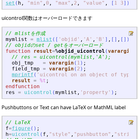
set
(
h
,
"
min
"
,
0
,
"
max
"
,
2
,
"
value
"
,
[
1
3
]
)
;
uicontrol関数はオーバーロードできます
// mlistを作成
mymlist
=
mlist
(
[
'
objid
'
,
'
A
'
,
'
B
'
]
,
[
]
,
[
]
)
;
// objidのset / getをオーバーロード
function
result
=
%objid_uicontrol
(
varargin
)
// res = uicontrol(mymlist,
'
A
'
);
obj_tmp
=
varargin
(
1
)
;
field_tmp
=
varargin
(
2
)
;
mprintf
(
'
uicontrol on an object of type %
result
=
%t
;
endfunction
res
=
uicontrol
(
mymlist
,
'
property
'
)
;
Pushbuttons or Text can have LaTeX or MathML label
// LaTeX
f
=
figure
(
)
;
h
=
uicontrol
(
f
,
"
style
"
,
"
pushbutton
"
,
"
string
"