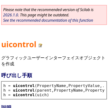
Please note that the recommended version of Scilab is
2026.1.0
. This page might be outdated.
See the recommended documentation of this function
uicontrol
グラフィックユーザーインターフェイスオブジェクト
を作成
呼び出し手順
h
 = 
uicontrol
(
PropertyName
,
PropertyValue
,..
h
 = 
uicontrol
(
parent
,
PropertyName
,
PropertyV
h
 = 
uicontrol
(
uich
)
説明