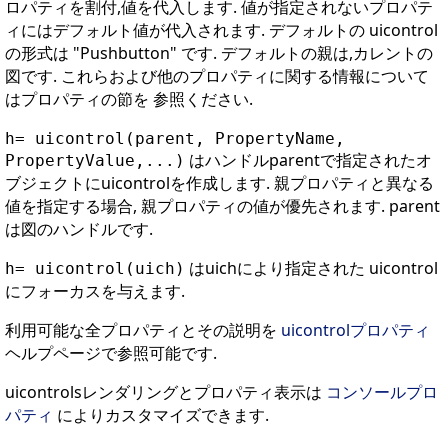
ロパティを割付,値を代入します. 値が指定されないプロパテ
ィにはデフォルト値が代入されます. デフォルトの uicontrol
の形式は "Pushbutton" です. デフォルトの親は,カレントの
図です. これらおよび他のプロパティに関する情報について
はプロパティの節を 参照ください.
h= uicontrol(parent, PropertyName,
はハンドルparentで指定されたオ
PropertyValue,...)
ブジェクトにuicontrolを作成します. 親プロパティと異なる
値を指定する場合, 親プロパティの値が優先されます. parent
は図のハンドルです.
はuichにより指定された uicontrol
h= uicontrol(uich)
にフォーカスを与えます.
利用可能な全プロパティとその説明を
uicontrolプロパティ
ヘルプページで参照可能です.
uicontrolsレンダリングとプロパティ表示は
コンソールプロ
パティ
によりカスタマイズできます.