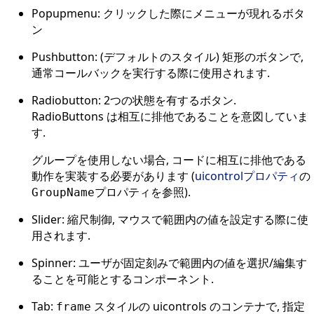
Popupmenu: クリックした際にメニューが現れるボタ
ン
Pushbutton: (デフォルトのスタイル) 矩形のボタンで,
通常コールバックを実行する際に使用されます.
Radiobutton: 2つの状態を有するボタン.
RadioButtons は相互に排他であることを意図していま
す.
グループを使用しない場合, コードに相互に排他である
動作を実装する必要があります (
uicontrolプロパティ
の
プロパティを参照).
GroupName
Slider: 縮尺制御, マウスで範囲内の値を設定する際に使
用されます.
Spinner: ユーザが固定刻みで範囲内の値を選択/編集す
ることを可能とするコンポーネント.
Tab:
スタイルの uicontrols のコンテナで, 指定
frame