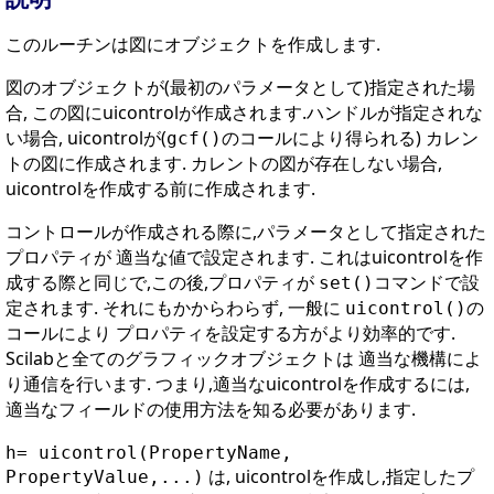
このルーチンは図にオブジェクトを作成します.
図のオブジェクトが(最初のパラメータとして)指定された場
合, この図にuicontrolが作成されます.ハンドルが指定されな
い場合, uicontrolが(
のコールにより得られる) カレン
gcf()
トの図に作成されます. カレントの図が存在しない場合,
uicontrolを作成する前に作成されます.
コントロールが作成される際に,パラメータとして指定された
プロパティが 適当な値で設定されます. これはuicontrolを作
成する際と同じで,この後,プロパティが
コマンドで設
set()
定されます. それにもかからわらず, 一般に
の
uicontrol()
コールにより プロパティを設定する方がより効率的です.
Scilabと全てのグラフィックオブジェクトは 適当な機構によ
り通信を行います. つまり,適当なuicontrolを作成するには,
適当なフィールドの使用方法を知る必要があります.
h= uicontrol(PropertyName,
は, uicontrolを作成し,指定したプ
PropertyValue,...)