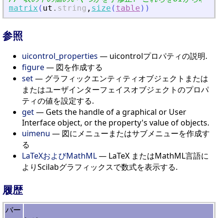
matrix
(
ut
.
string
,
size
(
table
)
)
参照
uicontrol_properties
— uicontrolプロパティの説明.
figure
— 図を作成する
set
— グラフィックエンティティオブジェクトまたは
またはユーザインターフェイスオブジェクトのプロパ
ティの値を設定する.
get
— Gets the handle of a graphical or User
Interface object, or the property's value of objects.
uimenu
— 図にメニューまたはサブメニューを作成す
る
LaTeXおよびMathML
— LaTeX またはMathML言語に
よりScilabグラフィックスで数式を表示する.
履歴
バー