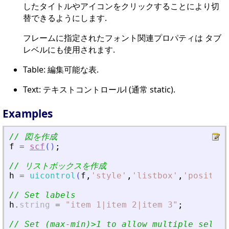
したタイトルやアイコンをクリックすることにより切
替できるようにします.
フレームに指定されたフォント関連プロパティは タブ
レベルにも使用されます.
Table: 編集可能な表.
Text: テキストコントロールl (通常 static).
Examples
// 図を作成
f
=
scf
(
)
;
// リストボックスを作成
h
=
uicontrol
(
f
,
'
style
'
,
'
listbox
'
,
'
position
// Set labels
h
.
string
=
"
item 1|item 2|item 3
"
;
// Set (max-min)
>
1 to allow multiple select