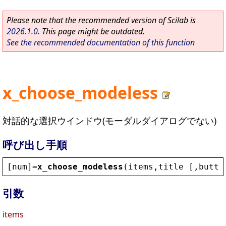
Please note that the recommended version of Scilab is
2026.1.0
. This page might be outdated.
See the recommended documentation of this function
x_choose_modeless
対話的な選択ウインドウ(モーダルダイアログでない)
呼び出し手順
[
num
]=
x_choose_modeless
(
items
,
title
 [,
butto
引数
items