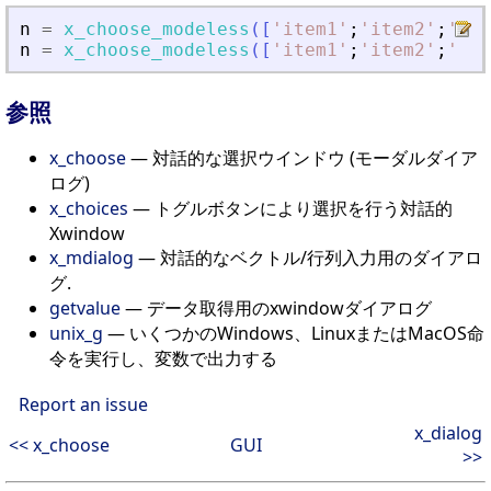
n
=
x_choose_modeless
(
[
'
item1
'
;
'
item2
'
;
'
ite
n
=
x_choose_modeless
(
[
'
item1
'
;
'
item2
'
;
'
ite
参照
x_choose
— 対話的な選択ウインドウ (モーダルダイア
ログ)
x_choices
— トグルボタンにより選択を行う対話的
Xwindow
x_mdialog
— 対話的なベクトル/行列入力用のダイアロ
グ.
getvalue
— データ取得用のxwindowダイアログ
unix_g
— いくつかのWindows、LinuxまたはMacOS命
令を実行し、変数で出力する
Report an issue
x_dialog
<< x_choose
GUI
>>