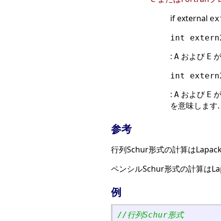
if external
ex
int extern
:
および
が
A
E
int extern
:
および
が
A
E
を意味します.
参考
行列Schur形式の計算はLapac
ペンシルSchur形式の計算はLa
例
//行列Schur形式