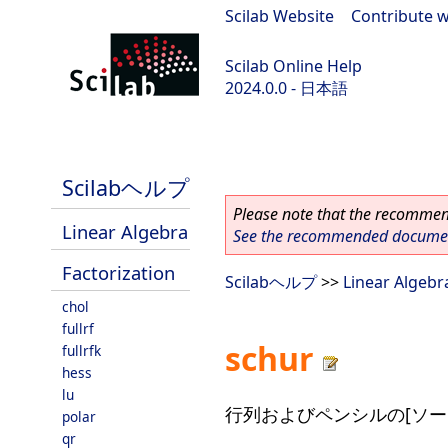
Scilab Website
|
Contribute w
Scilab Online Help
2024.0.0 - 日本語
scilab-branch-2024.0
Scilabヘルプ
Please note that the recommend
Linear Algebra
See the recommended document
Factorization
Scilabヘルプ
>>
Linear Algebr
chol
fullrf
schur
fullrfk
hess
lu
行列およびペンシルの[ソートさ
polar
qr