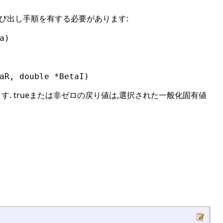
の呼び出し手順を有する必要があります:
a)
aR, double *BetaI)
. trueまたは非ゼロの戻り値は,選択された一般化固有値