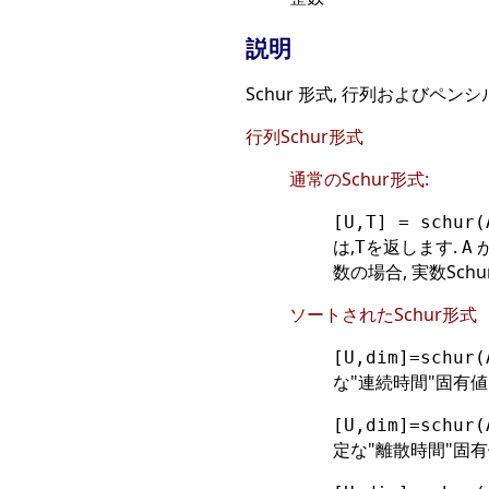
説明
Schur 形式, 行列およびペンシ
行列Schur形式
通常のSchur形式:
[U,T] = schur(
は,
を返します.
が
T
A
数の場合, 実数Sc
ソートされたSchur形式
[U,dim]=schur(
な"連続時間"固有値
[U,dim]=schur(
定な"離散時間"固有