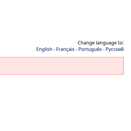
Change language to:
English
-
Français
-
Português
-
Русский