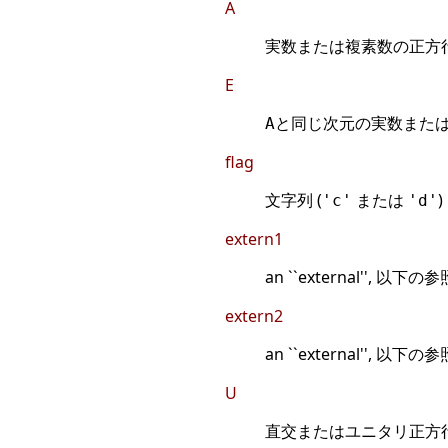
A
実数または複素数の正方行
E
と同じ次元の実数または
A
flag
文字列 (
または
)
'c'
'd'
extern1
an ``external'', 以下の参
extern2
an ``external'', 以下の参
U
直交またはユニタリ正方