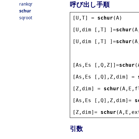
呼び出し手順
rankqr
schur
sqroot
[
U
,
T
] = 
schur
(
A
)
[
U
,
dim
 [,
T
] ]=
schur
(
A
[
U
,
dim
 [,
T
] ]=
schur
(
A
[
As
,
Es
 [,
Q
,
Z
]]=
schur
(
[
As
,
Es
 [,
Q
],
Z
,
dim
] = 
[
Z
,
dim
] = 
schur
(
A
,
E
,
f
[
As
,
Es
 [,
Q
],
Z
,
dim
]= 
s
[
Z
,
dim
]= 
schur
(
A
,
E
,
ex
引数