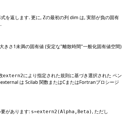
形式を返します. 更に,
の最初の列 dim は, 実部が負の固有
Z
.
は, 大きさ1未満の固有値 (安定な"離散時間"一般化固有値空間)
数
により指定された規則に基づき選択された ペン
extern2
ernal は Scilab 関数またはCまたはFortranプロシージ
必要があります:
, ただし
s=extern2(Alpha,Beta)