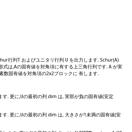
hur行列
およびユニタリ行列
を出力します. Schur(
)
T
U
A
形式は,
の固有値を対角項に有する上三角行列です.
が実
A
A
複素数固有値を対角項の2x2ブロックに 有します.
す. 更に,
の最初の列 dim は, 実部が負の固有値(安定
U
す. 更に,
の最初の列 dim は, 大きさが1未満の固有値(安
U