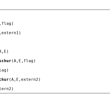
,
flag
)
,
extern1
)
A
,
E
)
schur
(
A
,
E
,
flag
)
lag
)
chur
(
A
,
E
,
extern2
)
tern2
)