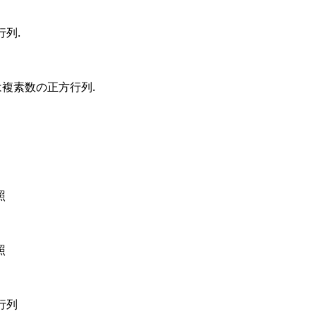
列.
複素数の正方行列.
照
照
行列