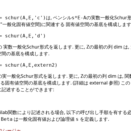
は, ペンシル
の実数一般化Schur
= schur(A,E,'c')
s*E-A
間"一般化固有値空間)に関連する 固有値空間の基底を構成します
= schur(A,E,'d')
の 実数一般化Schur形式を返します. 更に,
の最初の列 dim 
Z
空間の基底を構成します.
= schur(A,E,extern2)
の実一般化Schur形式を返します. 更に,
の最初の列 dim は, 関
Z
値空間の基底を構成します. (詳細は external 参照) この ext
に記述することができます:
cilab関数により記述される場合, 以下の呼び出し手順を有する
び
は一般化固有値および論理値
を定義します.
Beta
s
nプロシージャ