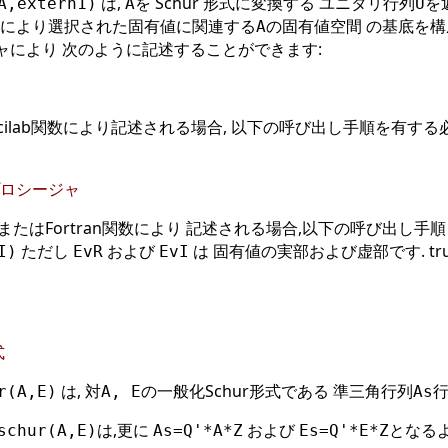
は,
を Schur 形式に変換する ユニタリ行列
を
A,extern1)
A
U
 参照) により選択された固有値に関連する
の固有値空間 の基底を構成しま
A
ージャにより 次のように記述することができます:
Scilab関数により記述される場合, 以下の呼び出し手順を有す
n プロシージャ
またはFortran関数により 記述される場合,以下の呼び出し手
ただし
および
は 固有値の実部および虚部です. t
I)
EvR
EvI
式
は, 対
の一般化Schur形式である 準三角行列
r(A,E)
A, E
As
は,更に
および
となる
schur(A,E)
As=Q'*A*Z
Es=Q'*E*Z