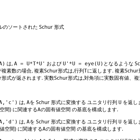
ルのソートされた Schur 形式
は,
および
となるような Sc
A)
A = U*T*U'
U'*U = eye(U)
複素数の場合, 複素Schur形式は,行列
に返します. 複素Schur
T
hur形式が返されます. 実数Schur形式は,対角項に実数固有値、
は,
を Schur 形式に変換する ユニタリ行列
を返しま
A,'c')
A
U
空間) に関連する
の固有値空間 の基底を構成します.
A
は,
を Schur 形式に変換する ユニタリ行列
を返しま
A,'d')
A
U
値空間) に関連する
の固有値空間 の基底を構成します.
A