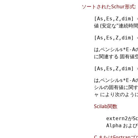
ソートされたSchur形式:
[As,Es,Z,dim] 
値 (安定な"連続時
[As,Es,Z,dim] 
は,ペンシル
s*E-A
に関連する 固有値
[As,Es,Z,dim] 
は,ペンシル
s*E-A
シルの固有値に関する固有
ャ により次のよう
Scilab関数
がS
extern2
およ
Alpha
C またはFortra