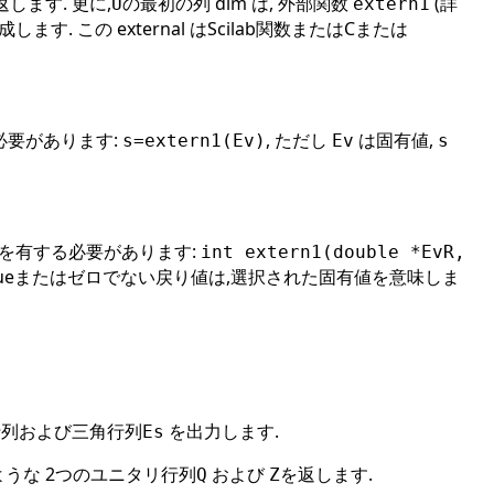
返します. 更に,
の最初の列 dim は, 外部関数
(詳
U
extern1
す. この external はScilab関数またはCまたは
る必要があります:
, ただし
は固有値,
s=extern1(Ev)
Ev
s
順を有する必要があります:
int extern1(double *EvR,
rueまたはゼロでない戻り値は,選択された固有値を意味しま
行列および三角行列
を出力します.
Es
ような 2つのユニタリ行列
および
を返します.
Q
Z