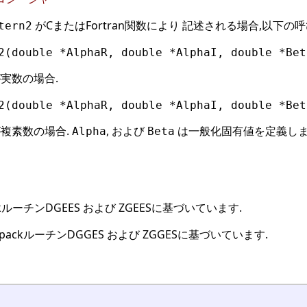
がCまたはFortran関数により 記述される場合,以下
tern2
2(double *AlphaR, double *AlphaI, double *Bet
実数の場合.
2(double *AlphaR, double *AlphaI, double *Bet
複素数の場合.
, および
は一般化固有値を定義します
Alpha
Beta
kルーチンDGEES および ZGEESに基づいています.
packルーチンDGGES および ZGGESに基づいています.