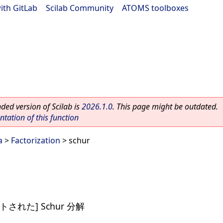
ith GitLab
|
Scilab Community
|
ATOMS toolboxes
ed version of Scilab is
2026.1.0
. This page might be outdated.
ation of this function
a
>
Factorization
> schur
れた] Schur 分解