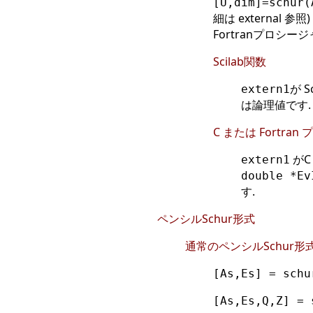
[U,dim]=schur(
細は external
Fortranプロシ
Scilab関数
が 
extern1
は論理値です.
C または Fortra
がC
extern1
double *Ev
す.
ペンシルSchur形式
通常のペンシルSchur形
[As,Es] = schu
[As,Es,Q,Z] = 