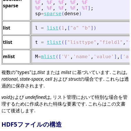
%F
,
%F
,
%F
,
%F
,
%F
sparse
%F
,
%F
,
%F
,
%F
,
%T
]
;
sp
=
sparse
(
dense
)
list
l
=
list
(
1
,
[
"
a
"
"
b
"
]
)
tlist
t
=
tlist
(
[
"
listtype
"
,
"
field1
"
,
"
mlist
M
=
mlist
(
[
'
V
'
,
'
name
'
,
'
value
'
]
,
[
'
a
複数の"types"は,
tlist
または
mlist
に基づいています. これは,
rational
,
state-space
,
cell
および
struct
の場合です. これらは透
過的に保存されます.
void
および
undefined
は, リスト管理において特別な場合を管
理するために作成された特殊な要素です. これらはこの文書
にて後述します.
HDF5ファイルの構造