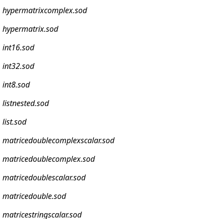
hypermatrixcomplex.sod
hypermatrix.sod
int16.sod
int32.sod
int8.sod
listnested.sod
list.sod
matricedoublecomplexscalar.sod
matricedoublecomplex.sod
matricedoublescalar.sod
matricedouble.sod
matricestringscalar.sod