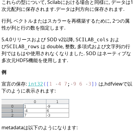
これらの型について, Scilabにおける場合と同様に, データは1
次元配列に保存されます.データは列方向に保存されます.
行列, ベクトルまたはスカラーを再構築するために, 2つの属
性が列と行の数を指定します.
5.4.0リリースおよび SOD v2以降,
およ
SCILAB_cols
び
は double, 整数, 多項式および文字列の行
SCILAB_rows
列ではもはや使用されなくなりました. SOD はネーティブな
多次元HDF5機能を使用します.
例
宣言の保存:
は,hdfviewで以
int32
(
[
1
-
4
7
;
-
9
6
-
3
]
)
下のように表示されます:
metadataは以下のようになります: