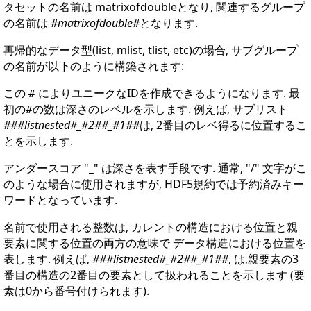
タセットの名前は matrixofdoubleとなり, 関連するグループ
の名前は
#matrixofdouble#
となります.
再帰的なデータ型(list, mlist, tlist, etc)の場合, サブグループ
の名前が以下のように構築されます:
この
によりユニークなIDを作成できるようになります. 最
#
初の
の数は深さのレベルを示します. 例えば, サブリスト
#
###listnested#_#2##_#1##
は, 2番目のレベ得るに位置するこ
とを示します.
アンダースコア "_" は深さを表す手段です. 通常, "/" 文字がこ
のような場合に使用されますが, HDF5規約では予約済みキー
ワードとなっています.
名前で使用される整数は, カレントの構造における位置と親
要素に関する位置の両方の意味で データ構造における位置を
表します. 例えば,
###listnested#_#2##_#1##
, は,親要素の3
番目の構造の2番目の要素として扱われることを示します (要
素は0から番号付けられます).