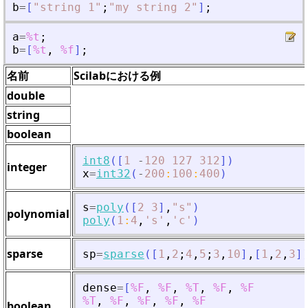
b
=
[
"
string 1
"
;
"
my string 2
"
]
;
a
=
%t
;
b
=
[
%t
,
%f
]
;
名前
Scilabにおける例
double
string
boolean
int8
(
[
1
-
120
127
312
]
)
integer
x
=
int32
(
-
200
:
100
:
400
)
s
=
poly
(
[
2
3
]
,
"
s
"
)
polynomial
poly
(
1
:
4
,
'
s
'
,
'
c
'
)
sparse
sp
=
sparse
(
[
1
,
2
;
4
,
5
;
3
,
10
]
,
[
1
,
2
,
3
]
dense
=
[
%F
,
%F
,
%T
,
%F
,
%F
%T
,
%F
,
%F
,
%F
,
%F
boolean