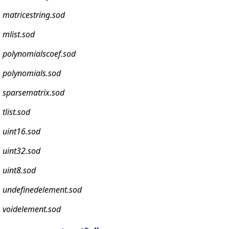
matricestring.sod
mlist.sod
polynomialscoef.sod
polynomials.sod
sparsematrix.sod
tlist.sod
uint16.sod
uint32.sod
uint8.sod
undefinedelement.sod
voidelement.sod