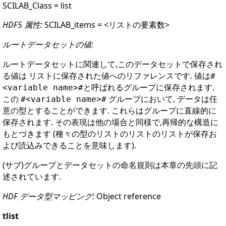
SCILAB_Class = list
HDF5 属性:
SCILAB_items = <リストの要素数>
ルートデータセットの値:
ルートデータセットに関連して,このデータセットで保存され
る値は リストに保存された値へのリファレンスです. 値は
#
と呼ばれるグループに保存されます.
<variable name>#
この
グループにおいて, データは任
#<variable name>#
意の型とすることができます. これらはグループに直線的に
保存されます. その表現は他の場合と同様で,再帰的な構造に
もとづきます (種々の型のリストのリストのリストが保存お
よび読込みできることを意味します).
(サブ)グループとデータセットの命名規則は本章の先頭に記
述されています.
HDF データ型マッピング:
Object reference
tlist