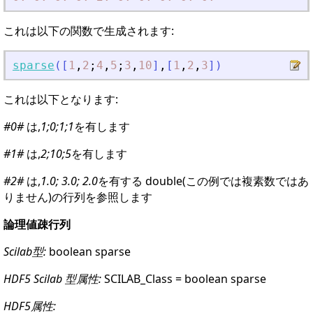
これは以下の関数で生成されます:
sparse
(
[
1
,
2
;
4
,
5
;
3
,
10
]
,
[
1
,
2
,
3
]
)
これは以下となります:
#0#
は,
1;0;1;1
を有します
#1#
は,
2;10;5
を有します
#2#
は,
1.0; 3.0; 2.0
を有する double(この例では複素数ではあ
りません)の行列を参照します
論理値疎行列
Scilab型:
boolean sparse
HDF5 Scilab 型属性:
SCILAB_Class = boolean sparse
HDF5属性: