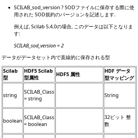
SCILAB_sod_version ? SODファイルに保存する際に使
用された SOD規約のバージョンを記述します.
例えば, Scilab 5.4.0の場合, このデータは以下となりま
す:
SCILAB_sod_version = 2
データがデータセット内で直線的に保存される型
Scilab
HDF5 Scilab
HDF データ
HDF5 属性
型
型属性
型マッピング
SCILAB_Class
string
String
= string
32ビット 整
SCILAB_Class
boolean
= boolean
数