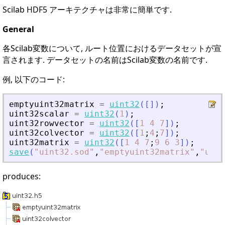
Scilab HDF5 アーキテクチャは非常に簡単です.
General
各Scilab変数について, ルート位置におけるデータセットが宣
言されます. データセットの名前はScilab変数の名前です.
例, 以下のコード:
emptyuint32matrix
=
uint32
(
[
]
)
;
uint32scalar
=
uint32
(
1
)
;
uint32rowvector
=
uint32
(
[
1
4
7
]
)
;
uint32colvector
=
uint32
(
[
1
;
4
;
7
]
)
;
uint32matrix
=
uint32
(
[
1
4
7
;
9
6
3
]
)
;
save
(
"
uint32.sod
"
,
"
emptyuint32matrix
"
,
"
uint
produces: