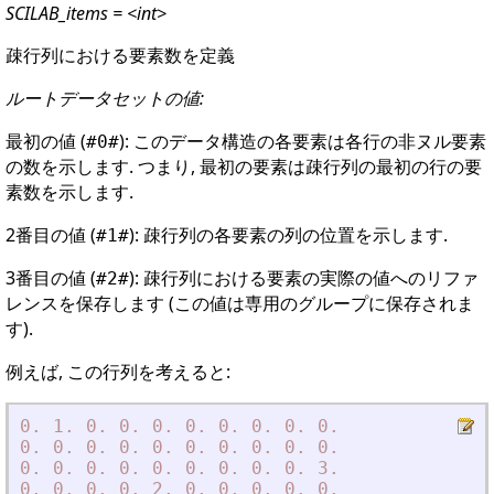
SCILAB_items = <int>
疎行列における要素数を定義
ルートデータセットの値:
最初の値 (
): このデータ構造の各要素は各行の非ヌル要素
#0#
の数を示します. つまり, 最初の要素は疎行列の最初の行の要
素数を示します.
2番目の値 (
): 疎行列の各要素の列の位置を示します.
#1#
3番目の値 (
): 疎行列における要素の実際の値へのリファ
#2#
レンスを保存します (この値は専用のグループに保存されま
す).
例えば, この行列を考えると:
0.
1.
0.
0.
0.
0.
0.
0.
0.
0.
0.
0.
0.
0.
0.
0.
0.
0.
0.
0.
0.
0.
0.
0.
0.
0.
0.
0.
0.
3.
0.
0.
0.
0.
2.
0.
0.
0.
0.
0.