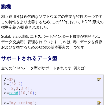
動機
相互運用性は近代的なソフトウエアの主要な特性の一つです.
この特性をより改善するため, このSEPにおいて HDF5 形式の
標準定義 が提案されました.
Scilab 5.2.0以降, エキスポート/インポート機能が開発され,
データ交換用に管理されています. これは, 既にデータを保存
および交換するためのXcosの基本要素の一つです.
サポートされるデータ型
全てのScilabデータ型がサポートされます. 例えば:
A
=
32
;
b
=
[
32
,
2
]
;
c
=
[
2
,
2
;
3
,
4
]
;
d
=
rand
(
10
,
10
)
;
a
=
"
my string
"
;