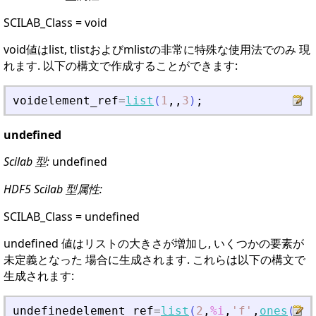
SCILAB_Class = void
void値はlist, tlistおよびmlistの非常に特殊な使用法でのみ 現
れます. 以下の構文で作成することができます:
voidelement_ref
=
list
(
1
,
,
3
)
;
undefined
Scilab 型:
undefined
HDF5 Scilab 型属性:
SCILAB_Class = undefined
undefined 値はリストの大きさが増加し, いくつかの要素が
未定義となった 場合に生成されます. これらは以下の構文で
生成されます:
undefinedelement_ref
=
list
(
2
,
%i
,
'
f
'
,
ones
(
3
,
3