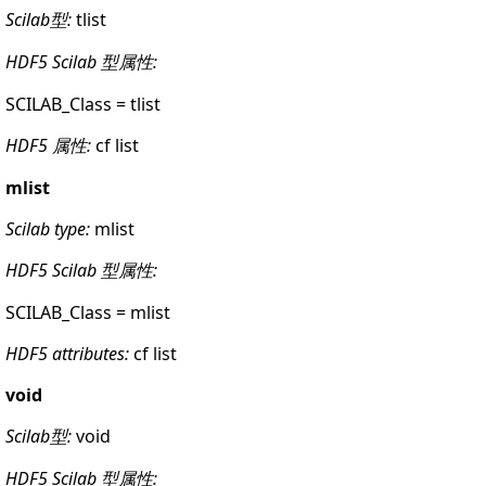
Scilab型:
tlist
HDF5 Scilab 型属性:
SCILAB_Class = tlist
HDF5 属性:
cf list
mlist
Scilab type:
mlist
HDF5 Scilab 型属性:
SCILAB_Class = mlist
HDF5 attributes:
cf list
void
Scilab型:
void
HDF5 Scilab 型属性: