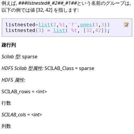
例えば,
###listnested#_#2##_#1##
という名前のグループは,
以下の例では値 [32, 42] を指します:
listnested
=
list
(
2
,
%i
,
'
f
'
,
ones
(
3
,
3
)
)
listnested
(
3
)
=
list
(
%t
,
[
32
,
42
]
)
;
疎行列
Scilab 型:
sparse
HDF5 Scilab 型属性:
SCILAB_Class = sparse
HDF5 属性:
SCILAB_rows = <int>
行数
SCILAB_cols = <int>
列数