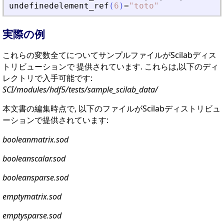
undefinedelement_ref
(
6
)
=
"
toto
"
実際の例
これらの変数全てについてサンプルファイルがScilabディス
トリビューションで 提供されています. これらは,以下のディ
レクトリで入手可能です:
SCI/modules/hdf5/tests/sample_scilab_data/
本文書の編集時点で, 以下のファイルがScilabディストリビュ
ーションで提供されています:
booleanmatrix.sod
booleanscalar.sod
booleansparse.sod
emptymatrix.sod
emptysparse.sod