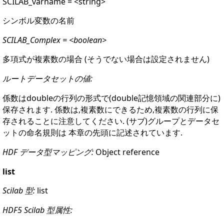
SCILAB_varname = <string>
シンボル変数の名前
SCILAB_Complex = <boolean>
多項式が複素数の場合 (そうでない場合は設定されません)
ルートデータセットの値:
係数はdoubleの行列の形式で(double記憶領域の関連部分に)
保存されます. 係数は,複素数にできるため,複素数の行列に保
存されることに注意してください. (サブ)グループとデータセ
ットの命名規則は 本章の先頭に記述されています.
HDF データ型マッピング:
Object reference
list
Scilab 型:
list
HDF5 Scilab 型属性: