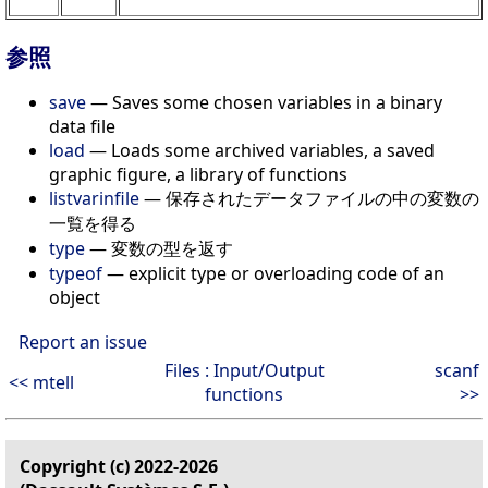
参照
save
— Saves some chosen variables in a binary
data file
load
— Loads some archived variables, a saved
graphic figure, a library of functions
listvarinfile
— 保存されたデータファイルの中の変数の
一覧を得る
type
— 変数の型を返す
typeof
— explicit type or overloading code of an
object
Report an issue
Files : Input/Output
scanf
<< mtell
functions
>>
Copyright (c) 2022-2026