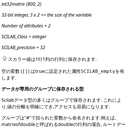
int32matrix (800, 2)
32-bit integer, 3 x 2 => the size of the variable
Number of attributes = 2
SCILAB_Class = integer
SCILAB_precision = 32
スカラー値は1行1列の行列に保存されます.
空の変数 (
) はtrueに設定された属性
を有
[]
SCILAB_empty
します.
データが専用のグループに保存される型
Scilabデータ型の多くはグループで保存されます. これによ
り,値の分離を明確にでき,アクセスも容易になります.
グループは"#"で括られた変数から命名されます.例えば,
matrixofdoubleと呼ばれるdoubleの行列の場合, ルートデー