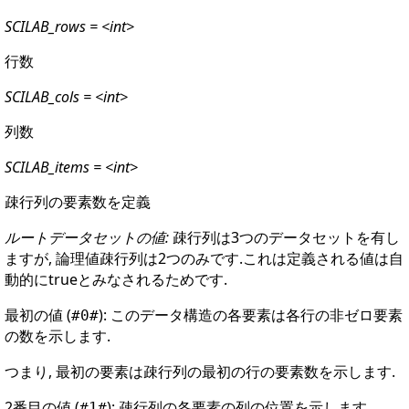
SCILAB_rows = <int>
行数
SCILAB_cols = <int>
列数
SCILAB_items = <int>
疎行列の要素数を定義
ルートデータセットの値:
疎行列は3つのデータセットを有し
ますが, 論理値疎行列は2つのみです.これは定義される値は自
動的にtrueとみなされるためです.
最初の値 (
): このデータ構造の各要素は各行の非ゼロ要素
#0#
の数を示します.
つまり, 最初の要素は疎行列の最初の行の要素数を示します.
2番目の値 (
): 疎行列の各要素の列の位置を示します.
#1#