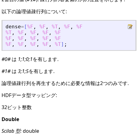
以下の論理値疎行列について:
dense
=
[
%F
,
%F
,
%T
,
%F
,
%F
%T
,
%F
,
%F
,
%F
,
%F
%F
,
%F
,
%F
,
%F
,
%F
%F
,
%F
,
%F
,
%F
,
%T
]
;
#0#
は
1;1;0;1
を有します.
#1#
は
3;1;5
を有します.
論理値疎行列を再生するために必要な情報は2つのみです.
HDFデータ型マッピング:
32ビット整数
Double
Scilab 型:
double