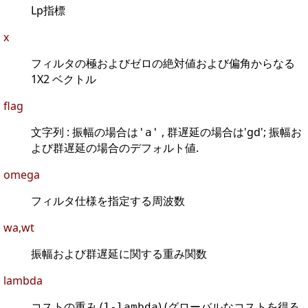
Lp指標
x
フィルタの極およびゼロの絶対値および偏角からなる
1X2 ベクトル
flag
文字列 : 振幅の場合は
, 群遅延の場合は'gd'; 振幅お
'a'
よび群遅延の場合のデフォルト値.
omega
フィルタ仕様を指定する周波数
wa,wt
振幅および群遅延に関する重み関数
lambda
コストの重み (
) (グローバルなコストを得る
1-lambda