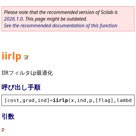
Please note that the recommended version of Scilab is
2026.1.0
. This page might be outdated.
See the recommended documentation of this function
iirlp
IIRフィルタLp最適化
呼び出し手順
[
cost
,
grad
,
ind
]=
iirlp
(
x
,
ind
,
p
,[
flag
],
lambda
引数
p