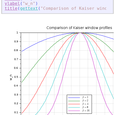
ylabel
(
"
w_n
"
)
title
(
gettext
(
"
Comparison of Kaiser window 