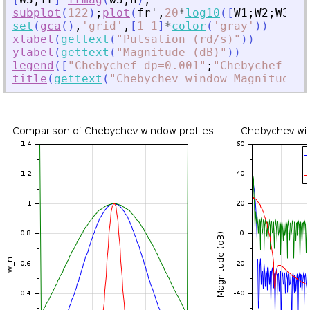
subplot
(
122
)
;
plot
(
fr
'
,
20
*
log10
(
[
W1
;
W2
;
W3
]
'
)
set
(
gca
(
)
,
'
grid
'
,
[
1
1
]
*
color
(
'
gray
'
)
)
xlabel
(
gettext
(
"
Pulsation (rd/s)
"
)
)
ylabel
(
gettext
(
"
Magnitude (dB)
"
)
)
legend
(
[
"
Chebychef dp=0.001
"
;
"
Chebychef dp=
title
(
gettext
(
"
Chebychev window Magnitude p