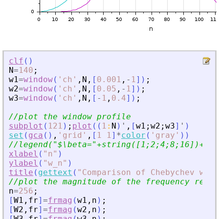
clf
(
)
N
=
140
;
w1
=
window
(
'
ch
'
,
N
,
[
0.001
,
-
1
]
)
;
w2
=
window
(
'
ch
'
,
N
,
[
0.05
,
-
1
]
)
;
w3
=
window
(
'
ch
'
,
N
,
[
-
1
,
0.4
]
)
;
//plot the window profile
subplot
(
121
)
;
plot
(
(
1
:
N
)
'
,
[
w1
;
w2
;
w3
]
'
)
set
(
gca
(
)
,
'
grid
'
,
[
1
1
]
*
color
(
'
gray
'
)
)
//legend(
"
$\beta=
"
+string([1;2;4;8;16])+
'
$
'
xlabel
(
"
n
"
)
ylabel
(
"
w_n
"
)
title
(
gettext
(
"
Comparison of Chebychev wind
//plot the magnitude of the frequency respo
n
=
256
;
[
W1
,
fr
]
=
frmag
(
w1
,
n
)
;
[
W2
,
fr
]
=
frmag
(
w2
,
n
)
;
[
W3
,
fr
]
=
frmag
(
w3
,
n
)
;