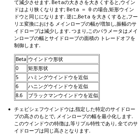
て減少させます.
の大きさを大きくすると,ウイン
Beta
ドはより狭くなります;
の場合,矩形ウイン
Beta = 0
ドウと同じになります. 逆に,
を大きくすると,フー
Beta
リエ変換における メインローブの幅が増加し,振幅のサ
イドローブは減少します. つまり,このパラメータはメイ
ンローブの幅とサイドローブの面積の トレードオフを
制御します.
Beta
ウインドウ形状
0
矩形形状
5
ハミングウインドウを近似
6
ハニングウインドウを近似
8.6
ブラックマンウインドウを近似
チェビシェフウインドウは,指定した特定のサイドロー
ブの高さのもとで, メインローブの幅を最小化します.
このウインドウの特徴は,等リプル特性であり, 全てのサ
イドローブは同じ高さとなります.