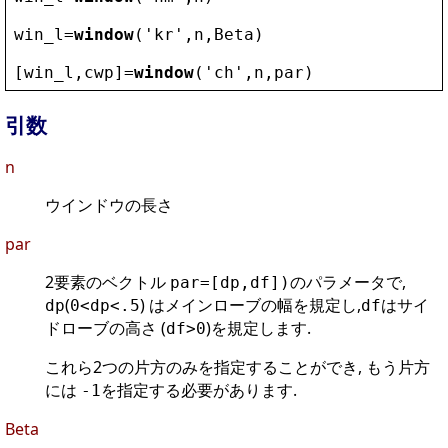
win_l
=
window
(
'
kr
'
,
n
,
Beta
)
[
win_l
,
cwp
]=
window
(
'
ch
'
,
n
,
par
)
引数
n
ウインドウの長さ
par
2要素のベクトル
のパラメータで,
par=[dp,df])
(
) はメインローブの幅を規定し,
はサイ
dp
0<dp<.5
df
ドローブの高さ (
)を規定します.
df>0
これら2つの片方のみを指定することができ, もう片方
には
を指定する必要があります.
-1
Beta