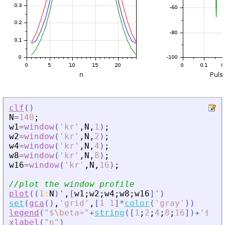
clf
(
)
N
=
140
;
w1
=
window
(
'
kr
'
,
N
,
1
)
;
w2
=
window
(
'
kr
'
,
N
,
2
)
;
w4
=
window
(
'
kr
'
,
N
,
4
)
;
w8
=
window
(
'
kr
'
,
N
,
8
)
;
w16
=
window
(
'
kr
'
,
N
,
16
)
;
//plot the window profile
plot
(
(
1
:
N
)
'
,
[
w1
;
w2
;
w4
;
w8
;
w16
]
'
)
set
(
gca
(
)
,
'
grid
'
,
[
1
1
]
*
color
(
'
gray
'
)
)
legend
(
"
$\beta=
"
+
string
(
[
1
;
2
;
4
;
8
;
16
]
)
+
'
$
'
,
[
xlabel
(
"
n
"
)