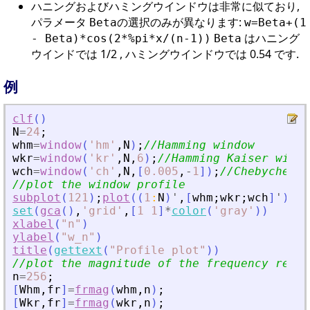
ハニングおよびハミングウインドウは非常に似ており,
パラメータ
の選択のみが異なります:
Beta
w=Beta+(1
はハニング
- Beta)*cos(2*%pi*x/(n-1))
Beta
ウインドでは 1/2 , ハミングウインドウでは 0.54 です.
例
clf
(
)
N
=
24
;
whm
=
window
(
'
hm
'
,
N
)
;
//Hamming window
wkr
=
window
(
'
kr
'
,
N
,
6
)
;
//Hamming Kaiser windo
wch
=
window
(
'
ch
'
,
N
,
[
0.005
,
-
1
]
)
;
//Chebychev w
//plot the window profile
subplot
(
121
)
;
plot
(
(
1
:
N
)
'
,
[
whm
;
wkr
;
wch
]
'
)
set
(
gca
(
)
,
'
grid
'
,
[
1
1
]
*
color
(
'
gray
'
)
)
xlabel
(
"
n
"
)
ylabel
(
"
w_n
"
)
title
(
gettext
(
"
Profile plot
"
)
)
//plot the magnitude of the frequency respo
n
=
256
;
[
Whm
,
fr
]
=
frmag
(
whm
,
n
)
;
[
Wkr
,
fr
]
=
frmag
(
wkr
,
n
)
;