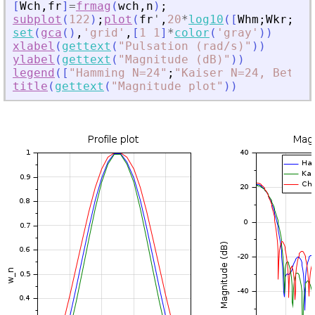
[
Wch
,
fr
]
=
frmag
(
wch
,
n
)
;
subplot
(
122
)
;
plot
(
fr
'
,
20
*
log10
(
[
Whm
;
Wkr
;
Wch
set
(
gca
(
)
,
'
grid
'
,
[
1
1
]
*
color
(
'
gray
'
)
)
xlabel
(
gettext
(
"
Pulsation (rad/s)
"
)
)
ylabel
(
gettext
(
"
Magnitude (dB)
"
)
)
legend
(
[
"
Hamming N=24
"
;
"
Kaiser N=24, Beta=6
title
(
gettext
(
"
Magnitude plot
"
)
)