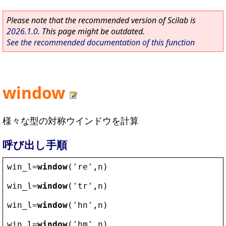
Please note that the recommended version of Scilab is
2026.1.0
. This page might be outdated.
See the recommended documentation of this function
window
様々な型の対称ウインドウを計算
呼び出し手順
win_l
=
window
(
'
re
'
,
n
)
win_l
=
window
(
'
tr
'
,
n
)
win_l
=
window
(
'
hn
'
,
n
)
win_l
=
window
(
'
hm
'
,
n
)