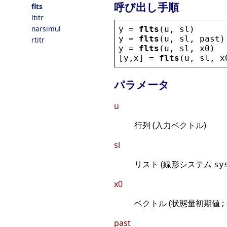
呼び出し手順
flts
ltitr
narsimul
y
 = 
flts
(
u
, 
sl
)
y
 = 
flts
(
u
, 
sl
, 
past
)
rtitr
y
 = 
flts
(
u
, 
sl
, 
x0
)
[
y
,
x
] = 
flts
(
u
, 
sl
, 
x
パラメータ
u
行列 (入力ベクトル)
sl
リスト (線形システム
sy
x0
ベクトル (状態量初期値 ;
past