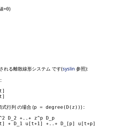
値=
)
0
される離散線形システム です(
syslin
参照):
:
]

式行列 の場合 (
) :
p = degree(D(z))
^2 D_2 +..+ z^p D_p
