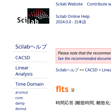
Scilab Website
|
Contribute w
Scilab Online Help
2024.0.0 - 日本語
scilab-branch-2024.0
Scilabヘルプ
Please note that the recommend
CACSD
See the recommended document
Linear
Scilabヘルプ
>>
CACSD
>
Line
Analysis
Time Domain
flts
arsimul
csim
時間応答 (離散時間, 離散化
damp
dsimul