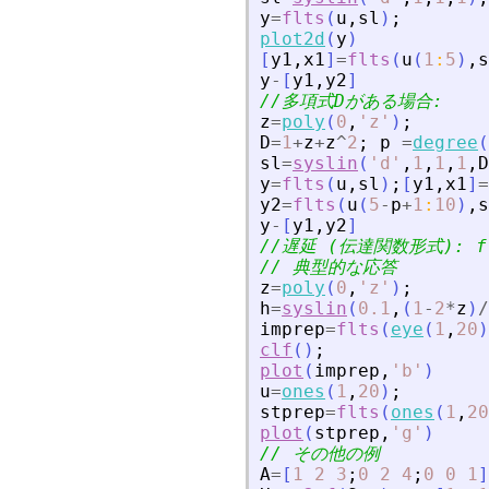
y
=
flts
(
u
,
sl
)
;
plot2d
(
y
)
[
y1
,
x1
]
=
flts
(
u
(
1
:
5
)
,
s
y
-
[
y1
,
y2
]
//多項式Dがある場合:
z
=
poly
(
0
,
'
z
'
)
;
D
=
1
+
z
+
z
^
2
;
p
=
degree
(
sl
=
syslin
(
'
d
'
,
1
,
1
,
1
,
D
y
=
flts
(
u
,
sl
)
;
[
y1
,
x1
]
=
y2
=
flts
(
u
(
5
-
p
+
1
:
10
)
,
s
y
-
[
y1
,
y2
]
//遅延 (伝達関数形式): fl
// 典型的な応答
z
=
poly
(
0
,
'
z
'
)
;
h
=
syslin
(
0.1
,
(
1
-
2
*
z
)
/
imprep
=
flts
(
eye
(
1
,
20
)
clf
(
)
;
plot
(
imprep
,
'
b
'
)
u
=
ones
(
1
,
20
)
;
stprep
=
flts
(
ones
(
1
,
20
plot
(
stprep
,
'
g
'
)
// その他の例
A
=
[
1
2
3
;
0
2
4
;
0
0
1
]