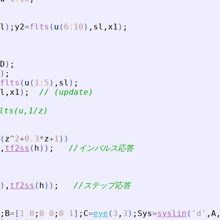
l
)
;
y2
=
flts
(
u
(
6
:
10
)
,
sl
,
x1
)
;
D
)
;
)
;
flts
(
u
(
1
:
5
)
,
sl
)
;
l
,
x1
)
;
// (update)
ts(u,1/z)
(
z
^
2
+
0.3
*
z
+
1
)
)
,
tf2ss
(
h
)
)
;
//インパルス応答
)
,
tf2ss
(
h
)
)
;
//ステップ応答
;
B
=
[
1
0
;
0
0
;
0
1
]
;
C
=
eye
(
3
,
3
)
;
Sys
=
syslin
(
'
d
'
,
A