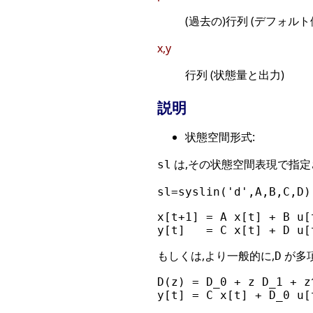
(過去の)行列 (デフォルト
x,y
行列 (状態量と出力)
説明
状態空間形式:
は,その状態空間表現で指定
sl
sl=syslin('d',A,B,C,D)
x[t+1] = A x[t] + B u[t
もしくは,より一般的に,
が多項
D
D(z) = D_0 + z D_1 + z