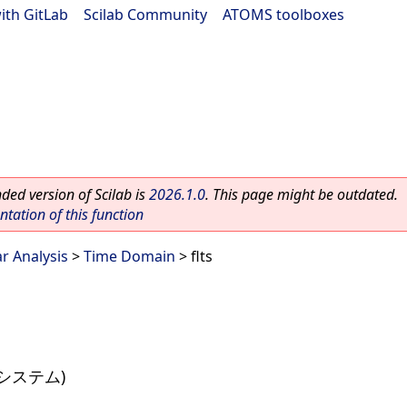
ith GitLab
|
Scilab Community
|
ATOMS toolboxes
ed version of Scilab is
2026.1.0
. This page might be outdated.
ation of this function
ar Analysis
>
Time Domain
> flts
システム)