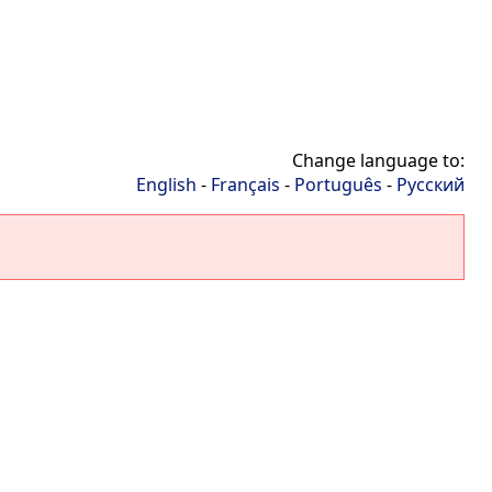
Change language to:
English
-
Français
-
Português
-
Русский