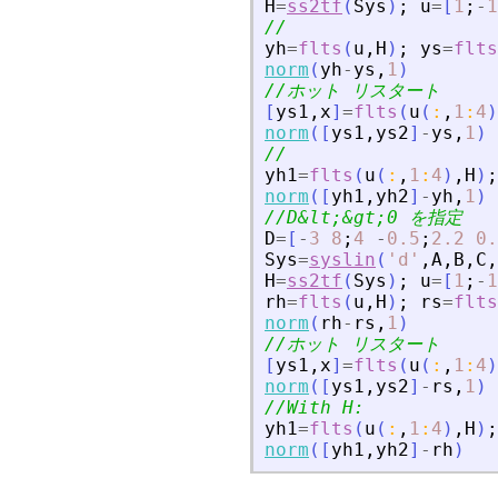
H
=
ss2tf
(
Sys
)
;
u
=
[
1
;
-
1
//
yh
=
flts
(
u
,
H
)
;
ys
=
flts
norm
(
yh
-
ys
,
1
)
//ホット リスタート
[
ys1
,
x
]
=
flts
(
u
(
:
,
1
:
4
)
norm
(
[
ys1
,
ys2
]
-
ys
,
1
)
//
yh1
=
flts
(
u
(
:
,
1
:
4
)
,
H
)
;
norm
(
[
yh1
,
yh2
]
-
yh
,
1
)
//D
&
lt;
&
gt;0 を指定
D
=
[
-
3
8
;
4
-
0.5
;
2.2
0.
Sys
=
syslin
(
'
d
'
,
A
,
B
,
C
,
H
=
ss2tf
(
Sys
)
;
u
=
[
1
;
-
1
rh
=
flts
(
u
,
H
)
;
rs
=
flts
norm
(
rh
-
rs
,
1
)
//ホット リスタート
[
ys1
,
x
]
=
flts
(
u
(
:
,
1
:
4
)
norm
(
[
ys1
,
ys2
]
-
rs
,
1
)
//With H:
yh1
=
flts
(
u
(
:
,
1
:
4
)
,
H
)
;
norm
(
[
yh1
,
yh2
]
-
rh
)