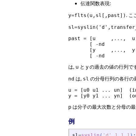
伝達関数表現:
. こ
y=flts(u,sl[,past])
sl=syslin('d',transfer
past = [u     ,...,  u 
       [ -nd           
       [y     ,...,  y 
は, u と y の過去の値の行列です
は,
の分母行列の各行の最
nd
sl
u = [u0 u1 ... un]  (in
p は分子の最大次数と分母の最
例
sl
=
syslin
(
'
d
'
,
1
,
1
,
1
)
;