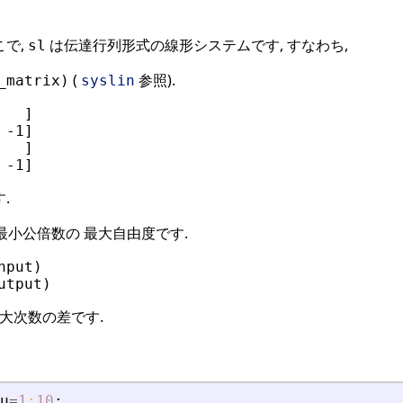
こで,
は伝達行列形式の線形システムです, すなわち,
sl
(
参照).
_matrix)
syslin
  ]

-1]

  ]

.
小公倍数の 最大自由度です.
put)

大次数の差です.
u
=
1
:
10
;