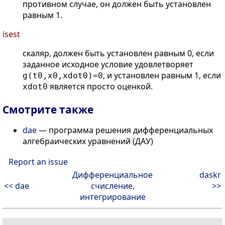
противном случае, он должен быть установлен
равным 1.
isest
скаляр, должен быть установлен равным 0, если
заданное исходное условие удовлетворяет
, и установлен равным 1, если
g(t0,x0,xdot0)=0
является просто оценкой.
xdot0
Смотрите также
dae
— программа решения дифференциальных
алгебраических уравнений (ДАУ)
Report an issue
Дифференциальное
daskr
<< dae
счисление,
>>
интегрирование