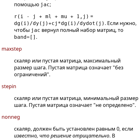
помощью
;
jac
=
r(i - j + ml + mu + 1,j)
. Если нужно,
dg(i)/dy(j)+cj*dg(i)/dydot(j)
чтобы
вернул полный набор матриц, то
jac
.
band=[]
maxstep
скаляр или пустая матрица, максимальный
размер шага. Пустая матрица означает "без
ограничений".
stepin
скаляр или пустая матрица, минимальный размер
шага. Пустая матрица означает "не определено".
nonneg
скаляр, должен быть установлен равным 0, если
известно, что решение отрицательно
. В