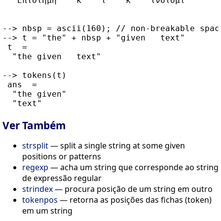
  "Επιστήμη"  "κ"  "ι"  "κ"  "ινοτομί"

--> nbsp = ascii(160); // non-breakable space
--> t = "the" + nbsp + "given   text"

 t  =

  "the given   text"

--> tokens(t)

 ans  =

  "the given"

Ver Também
strsplit
— split a single string at some given
positions or patterns
regexp
— acha um string que corresponde ao string
de expressão regular
strindex
— procura posição de um string em outro
tokenpos
— retorna as posições das fichas (token)
em um string