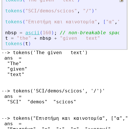
tokens
(
"
SCI/demos/scicos
"
,
"
/
"
)
'
tokens
(
"
Επιστήμη και καινοτομία
"
,
[
"
α
"
,
"
"
]
nbsp
=
ascii
(
160
)
;
// non-breakable space
t
=
"
the
"
+
nbsp
+
"
given   text
"
tokens
(
t
)
--> tokens('The given   text')

 ans  =

  "The"

  "given"

  "text"

--> tokens('SCI/demos/scicos', '/')'

 ans  =

  "SCI"  "demos"  "scicos"

--> tokens("Επιστήμη και καινοτομία", ["α"," 
 ans  =
