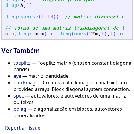
diag
(
A
,
1
)
diag
(
sparse
(
1
:
10
)
)
// matriz diagonal espa
// forma de uma matriz triadiagonal de tama
m
=
5
;
diag
(
-
m
:
m
)
+
diag
(
ones
(
2
*
m
,
1
)
,
1
)
+
diag
Ver Também
toeplitz
— Toeplitz matrix (chosen constant diagonal
bands)
eye
— matriz identidade
blockdiag
— Creates a block diagonal matrix from
provided arrays. Block diagonal system connection.
spec
— autovalores, e autovetores de uma matriz
ou feixes
bdiag
— diagonalização em blocos, autovetores
generalizados
Report an issue