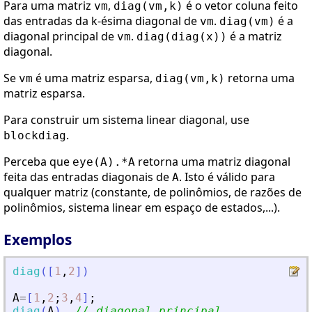
Para uma matriz
,
é o vetor coluna feito
vm
diag(vm,k)
das entradas da k-ésima diagonal de
.
é a
vm
diag(vm)
diagonal principal de
.
é a matriz
vm
diag(diag(x))
diagonal.
Se
é uma matriz esparsa,
retorna uma
vm
diag(vm,k)
matriz esparsa.
Para construir um sistema linear diagonal, use
.
blockdiag
Perceba que
retorna uma matriz diagonal
eye(A).*A
feita das entradas diagonais de
. Isto é válido para
A
qualquer matriz (constante, de polinômios, de razões de
polinômios, sistema linear em espaço de estados,...).
Exemplos
diag
(
[
1
,
2
]
)
A
=
[
1
,
2
;
3
,
4
]
;
diag
(
A
)
// diagonal principal