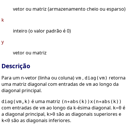
vetor ou matriz (armazenamento cheio ou esparso)
k
inteiro (o valor padrão é 0)
y
vetor ou matriz
Descrição
Para um n-vetor (linha ou coluna)
,
retorna
vm
diag(vm)
uma matriz diagonal com entradas de
ao longo da
vm
diagonal principal.
é uma matriz
diag(vm,k)
(n+abs(k))x(n+abs(k))
com entradas de
ao longo da k-ésima diagonal.
é
vm
k=0
a diagonal principal,
são as diagonais superiores e
k>0
são as diagonais inferiores.
k<0