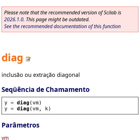
Please note that the recommended version of Scilab is
2026.1.0
. This page might be outdated.
See the recommended documentation of this function
diag
inclusão ou extração diagonal
Seqüência de Chamamento
y
 = 
diag
(
vm
)
y
 = 
diag
(
vm
, 
k
)
Parâmetros
vm