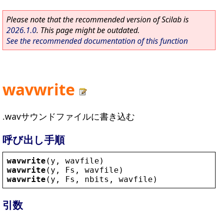
Please note that the recommended version of Scilab is
2026.1.0
. This page might be outdated.
See the recommended documentation of this function
wavwrite
.wavサウンドファイルに書き込む
呼び出し手順
wavwrite
(
y
, 
wavfile
)
wavwrite
(
y
, 
Fs
, 
wavfile
)
wavwrite
(
y
, 
Fs
, 
nbits
, 
wavfile
)
引数