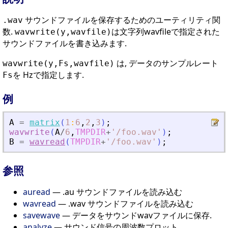
サウンドファイルを保存するためのユーティリティ関
.wav
数.
は文字列wavfileで指定された
wavwrite(y,wavfile)
サウンドファイルを書き込みます.
は, データのサンプルレート
wavwrite(y,Fs,wavfile)
を Hzで指定します.
Fs
例
A
=
matrix
(
1
:
6
,
2
,
3
)
;
wavwrite
(
A
/
6
,
TMPDIR
+
'
/foo.wav
'
)
;
B
=
wavread
(
TMPDIR
+
'
/foo.wav
'
)
;
参照
auread
— .au サウンドファイルを読み込む
wavread
— .wav サウンドファイルを読み込む
savewave
— データをサウンドwavファイルに保存.
analyze
— サウンド信号の周波数プロット