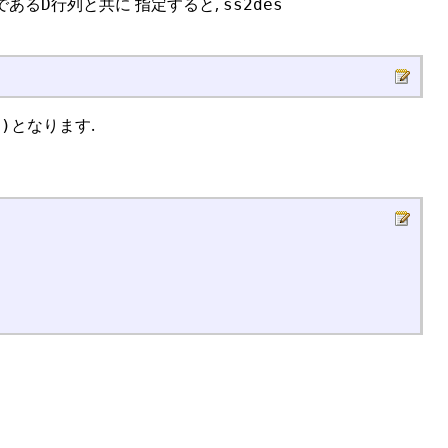
である
行列と共に 指定すると,
D
ss2des
となります.
E)