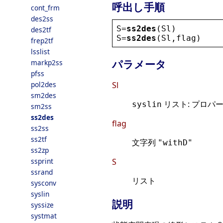
呼出し手順
cont_frm
des2ss
S
=
ss2des
(
Sl
)
des2tf
S
=
ss2des
(
Sl
,
flag
)
frep2tf
lsslist
パラメータ
markp2ss
pfss
pol2des
Sl
sm2des
リスト: プロパ
syslin
sm2ss
ss2des
flag
ss2ss
ss2tf
文字列
"withD"
ss2zp
ssprint
S
ssrand
リスト
sysconv
syslin
説明
syssize
systmat