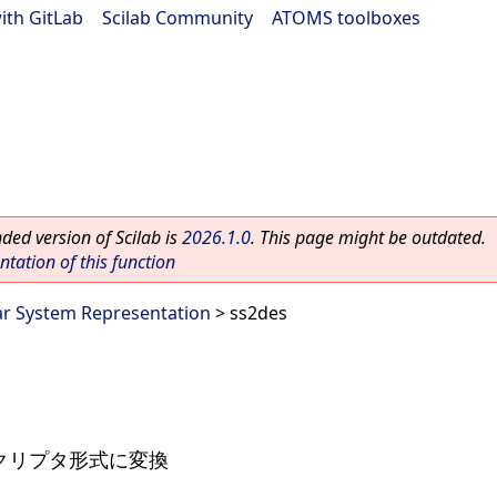
ith GitLab
|
Scilab Community
|
ATOMS toolboxes
ed version of Scilab is
2026.1.0
. This page might be outdated.
ation of this function
ar System Representation
> ss2des
スクリプタ形式に変換