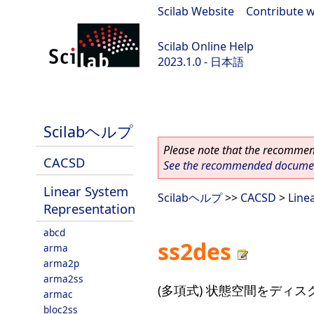
Scilab Website
|
Contribute w
Scilab Online Help
2023.1.0 - 日本語
scilab-branch-minor
Scilabヘルプ
Please note that the recommend
CACSD
See the recommended document
Linear System
Scilabヘルプ
>>
CACSD
>
Line
Representation
abcd
ss2des
arma
arma2p
arma2ss
(多項式) 状態空間をディ
armac
bloc2ss