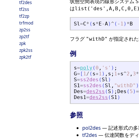
状態空間表現の線形システム
S
tf2des
は
list('des',A,B,C,0,E
tf2ss
tf2zp
trfmod
Sl
=
C
*
(
s
*
E
-
A
)
^
(
-
1
)
*
B
zp2ss
zp2tf
フラグ
が指定された
"withD"
zpk
zpk2ss
例
zpk2tf
s
=
poly
(
0
,
'
s
'
)
;
G
=
[
1
/
(
s
+
1
)
,
s
;
1
+
s
^
2
,
3
*
S
=
ss2des
(
Sl
)
S1
=
ss2des
(
Sl
,
"
withD
"
)
Des
=
des2ss
(
S
)
;
Des
(
5
)
=
Des1
=
des2ss
(
S1
)
参照
pol2des
— 記述形式の多
tf2des
— 伝達関数をデ