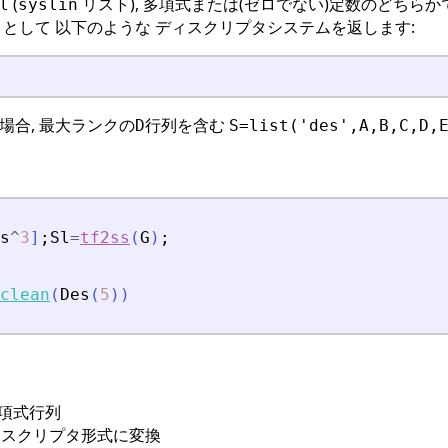
(
リスト), 多項式または(ゼロでない)定数のどちらか
l
syslin
として 以下のような ディスクリプタシステムを返します:
)
場合, 最大ランクの
行列を含む
D
S=list('des',A,B,C,D,
s
^
3
]
;
Sl
=
tf2ss
(
G
)
;
clean
(
Des
(
5
)
)
項式行列
ィスクリプタ形式に変換