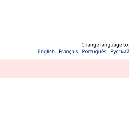
Change language to:
English
-
Français
-
Português
-
Русский