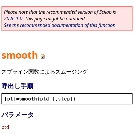
Please note that the recommended version of Scilab is
2026.1.0
. This page might be outdated.
See the recommended documentation of this function
smooth
スプライン関数によるスムージング
呼出し手順
[
pt
]=
smooth
(
ptd
 [,
step
])
パラメータ
ptd