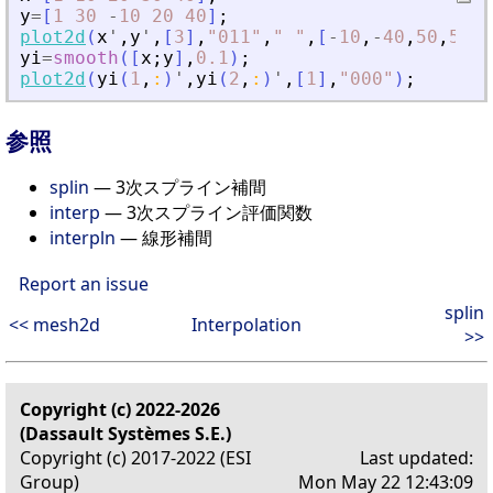
y
=
[
1
30
-
10
20
40
]
;
plot2d
(
x
'
,
y
'
,
[
3
]
,
"
011
"
,
"
"
,
[
-
10
,
-
40
,
50
,
50
]
)
yi
=
smooth
(
[
x
;
y
]
,
0.1
)
;
plot2d
(
yi
(
1
,
:
)
'
,
yi
(
2
,
:
)
'
,
[
1
]
,
"
000
"
)
;
参照
splin
— 3次スプライン補間
interp
— 3次スプライン評価関数
interpln
— 線形補間
Report an issue
splin
<< mesh2d
Interpolation
>>
Copyright (c) 2022-2026
(Dassault Systèmes S.E.)
Copyright (c) 2017-2022 (ESI
Last updated:
Group)
Mon May 22 12:43:09