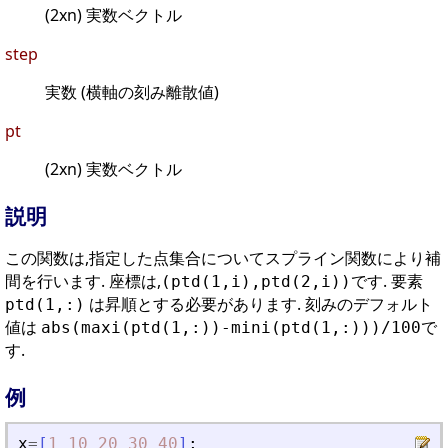
(2xn) 実数ベクトル
step
実数 (横軸の刻み離散値)
pt
(2xn) 実数ベクトル
説明
この関数は,指定した点集合についてスプライン関数により補
間を行います. 座標は,
です. 要素
(ptd(1,i),ptd(2,i))
は昇順とする必要があります. 刻みのデフォルト
ptd(1,:)
値は
で
abs(maxi(ptd(1,:))-mini(ptd(1,:)))/100
す.
例
x
=
[
1
10
20
30
40
]
;