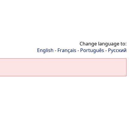
Change language to:
English
-
Français
-
Português
-
Русский