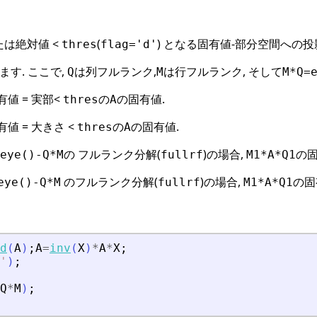
または絶対値 <
(
) となる固有値-部分空間への投
thres
flag='d'
す. ここで,
は列フルランク,
は行フルランク, そして
Q
M
M*Q=
有値 = 実部<
の
の固有値.
thres
A
値 = 大きさ <
の
の固有値.
thres
A
の フルランク分解(
)の場合,
の固
eye()-Q*M
fullrf
M1*A*Q1
のフルランク分解(
)の場合,
の固
eye()-Q*M
fullrf
M1*A*Q1
d
(
A
)
;
A
=
inv
(
X
)
*
A
*
X
;
'
)
;
Q
*
M
)
;