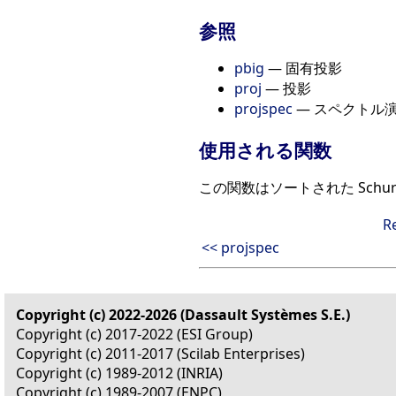
参照
pbig
— 固有投影
proj
— 投影
projspec
— スペクトル
使用される関数
この関数はソートされた Schur形
R
<< projspec
Copyright (c) 2022-2026 (Dassault Systèmes S.E.)
Copyright (c) 2017-2022 (ESI Group)
Copyright (c) 2011-2017 (Scilab Enterprises)
Copyright (c) 1989-2012 (INRIA)
Copyright (c) 1989-2007 (ENPC)