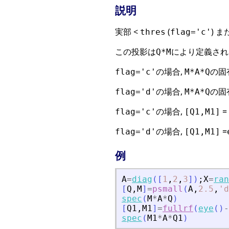
説明
実部 <
(
) 
thres
flag='c'
この投影は
により定義されま
Q*M
の場合,
の固
flag='c'
M*A*Q
の場合,
の固有
flag='d'
M*A*Q
の場合,
=
flag='c'
[Q1,M1]
の場合,
=
flag='d'
[Q1,M1]
例
A
=
diag
(
[
1
,
2
,
3
]
)
;
X
=
ran
[
Q
,
M
]
=
psmall
(
A
,
2.5
,
'
d
spec
(
M
*
A
*
Q
)
[
Q1
,
M1
]
=
fullrf
(
eye
(
)
-
spec
(
M1
*
A
*
Q1
)