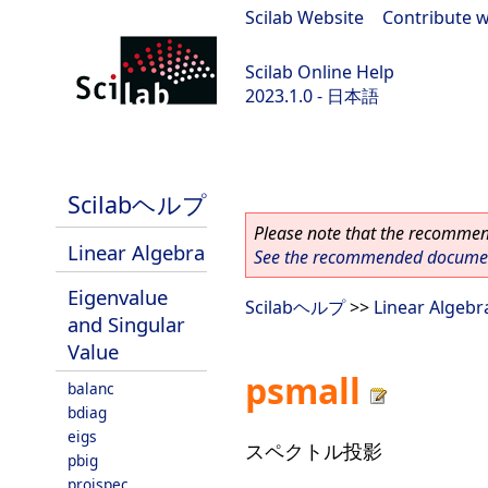
Scilab Website
|
Contribute w
Scilab Online Help
2023.1.0 - 日本語
scilab-branch-minor
Scilabヘルプ
Please note that the recommend
Linear Algebra
See the recommended document
Eigenvalue
Scilabヘルプ
>>
Linear Algebr
and Singular
Value
psmall
balanc
bdiag
eigs
スペクトル投影
pbig
projspec