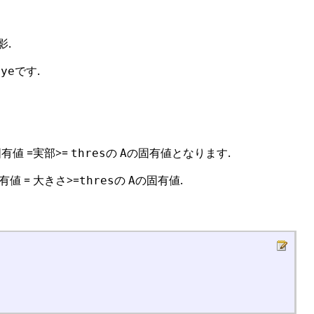
影.
です.
eye
有値 =実部>=
の
の固有値となります.
thres
A
有値 = 大きさ>=
の
の固有値.
thres
A