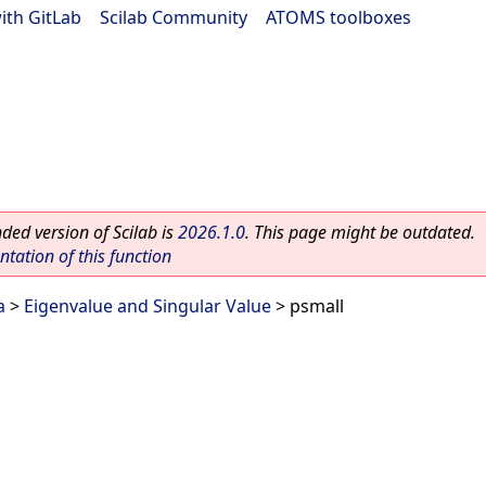
ith GitLab
|
Scilab Community
|
ATOMS toolboxes
ed version of Scilab is
2026.1.0
. This page might be outdated.
ation of this function
a
>
Eigenvalue and Singular Value
> psmall