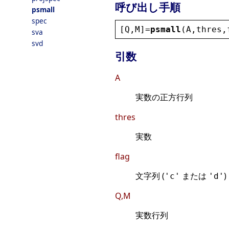
呼び出し手順
psmall
spec
[
Q
,
M
]=
psmall
(
A
,
thres
,
sva
svd
引数
A
実数の正方行列
thres
実数
flag
文字列 (
または
)
'c'
'd'
Q,M
実数行列