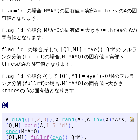
の場合,
の固有値 = 実部>=
の
の固
flag='c'
M*A*Q
thres
A
有値となります.
の場合,
の固有値 = 大きさ>=
の
の
flag='d'
M*A*Q
thres
A
固有値となります.
の場合,そして
=
の フルラ
flag='c'
[Q1,M1]
eye()-Q*M
ンク分解 (
)の場合,
の固有値 = 実部 <
fullrf
M1*A*Q1
の
の固有値となります.
thres
A
の場合,そして
=
のフルラ
flag='d'
[Q1,M1]
eye()-Q*M
ンク分解 (
)の場合,
の固有値 =大きさ
fullrf
M1*A*Q1
<
の
の固有値となります.
thres
A
例
A
=
diag
(
[
1
,
2
,
3
]
)
;
X
=
rand
(
A
)
;
A
=
inv
(
X
)
*
A
*
X
;
[
Q
,
M
]
=
pbig
(
A
,
1.5
,
'
d
'
)
;
spec
(
M
*
A
*
Q
)
[
Q1
,
M1
]
=
fullrf
(
eye
(
)
-
Q
*
M
)
;