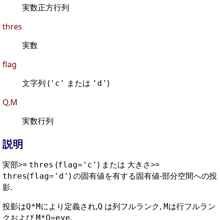
実数正方行列
thres
実数
flag
文字列 (
または
)
'c'
'd'
Q,M
実数行列
説明
実部>=
(
) または 大きさ>=
thres
flag='c'
(
) の固有値を有する固有値-部分空間への投
thres
flag='d'
影.
投影は
により定義され,
は列フルランク,
は行フルラン
Q*M
Q
M
クおよび
.
M*Q=eye