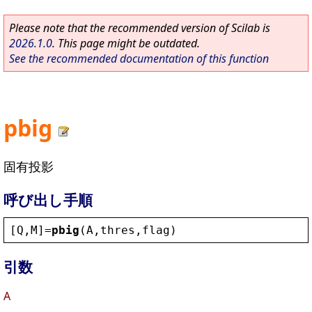
Please note that the recommended version of Scilab is
2026.1.0
. This page might be outdated.
See the recommended documentation of this function
pbig
固有投影
呼び出し手順
[
Q
,
M
]=
pbig
(
A
,
thres
,
flag
)
引数
A