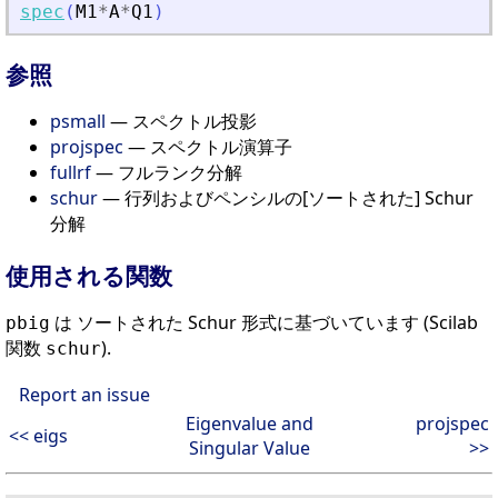
spec
(
M1
*
A
*
Q1
)
参照
psmall
— スペクトル投影
projspec
— スペクトル演算子
fullrf
— フルランク分解
schur
— 行列およびペンシルの[ソートされた] Schur
分解
使用される関数
は ソートされた Schur 形式に基づいています (Scilab
pbig
関数
).
schur
Report an issue
Eigenvalue and
projspec
<< eigs
Singular Value
>>