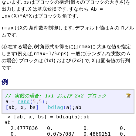
ないます. bs はブロックの構造(個々のブロックの大きさ)を
出力します.
は基底変換です. すなわち,
X
Ab =
はブロック対角です.
inv(X)*A*X
は
の 条件数を制御します; デフォルト値は
の l1ノル
rmax
X
A
ムです.
(存在する場合,)対角形式を得るには
に 大きな値を指定
rmax
します(例えば,
). 一般に(ランダムな実数の A
rmax=1/%eps
の場合) ブロックは (1x1) および (2x2) で,
は固有値の行列
X
です.
例
// 実数の場合: 1x1 および 2x2 ブロック
a
=
rand
(
5
,
5
)
;
[
ab
,
x
,
bs
]
=
bdiag
(
a
)
;
ab
--> [ab, x, bs] = bdiag(a);ab

 ab  =

   2.4777836   0.          0.          0.    
   0.          0.0757087   0.4869251   0.    