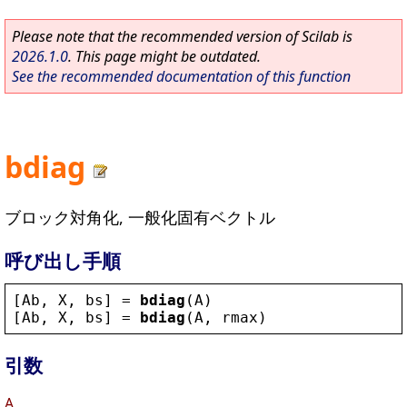
Please note that the recommended version of Scilab is
2026.1.0
. This page might be outdated.
See the recommended documentation of this function
bdiag
ブロック対角化, 一般化固有ベクトル
呼び出し手順
[
Ab
, 
X
, 
bs
] = 
bdiag
(
A
)
[
Ab
, 
X
, 
bs
] = 
bdiag
(
A
, 
rmax
)
引数
A