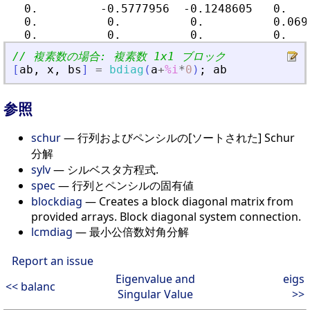
   0.         -0.5777956  -0.1248605   0.    
   0.          0.          0.          0.0696
// 複素数の場合: 複素数 1x1 ブロック
[
ab
,
x
,
bs
]
=
bdiag
(
a
+
%i
*
0
)
;
ab
参照
schur
— 行列およびペンシルの[ソートされた] Schur
分解
sylv
— シルベスタ方程式.
spec
— 行列とペンシルの固有値
blockdiag
— Creates a block diagonal matrix from
provided arrays. Block diagonal system connection.
lcmdiag
— 最小公倍数対角分解
Report an issue
Eigenvalue and
eigs
<< balanc
Singular Value
>>