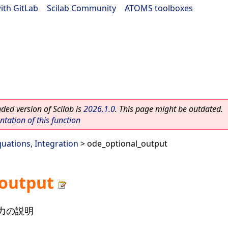
ith GitLab
|
Scilab Community
|
ATOMS toolboxes
ed version of Scilab is
2026.1.0
. This page might be outdated.
ation of this function
quations, Integration
> ode_optional_output
_output
出力の説明