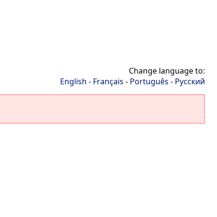
Change language to:
English
-
Français
-
Português
-
Русский