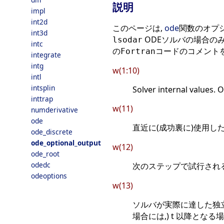
説明
impl
int2d
このページは,
ode
関数のオプ
int3d
ODEソルバの場合のみ
lsodar
intc
のFortranコードのコメン
integrate
intg
w(1:10)
intl
intsplin
Solver internal values. 
inttrap
w(11)
numderivative
ode
直近に(成功裏に)使用した
ode_discrete
ode_optional_output
w(12)
ode_root
odedc
次のステップで試行され
odeoptions
w(13)
ソルバが実際に達した独立変
場合には,) t 以降となる