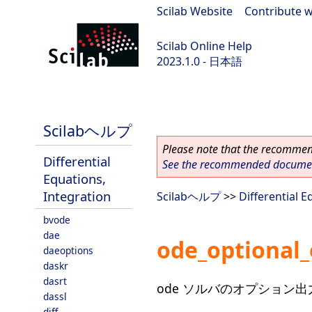
Scilab Website
|
Contribute w
Scilab Online Help
2023.1.0 - 日本語
scilab-branch-minor
Scilabヘルプ
Please note that the recommend
Differential
See the recommended document
Equations,
Integration
Scilabヘルプ
>>
Differential E
bvode
dae
ode_optional
daeoptions
daskr
dasrt
ode ソルバのオプション
dassl
diff