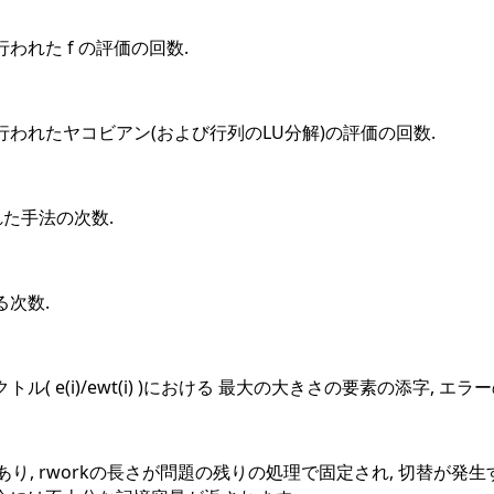
われた f の評価の回数.
われたヤコビアン(および行列のLU分解)の評価の回数.
れた手法の次数.
次数.
 e(i)/ewt(i) )における 最大の大きさの要素の添字, エラーの場合
り, rworkの長さが問題の残りの処理で固定され, 切替が発