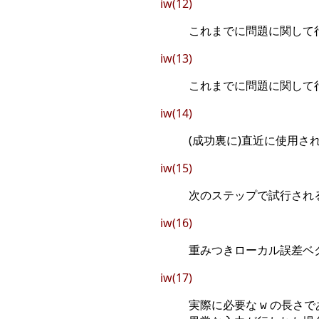
iw(12)
これまでに問題に関して行
iw(13)
これまでに問題に関して行
iw(14)
(成功裏に)直近に使用さ
iw(15)
次のステップで試行される
iw(16)
重みつきローカル誤差ベクトル(
iw(17)
実際に必要な
の長さであ
w