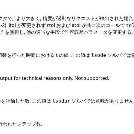
で,1より大きく, 精度が過剰なリクエストが検出された場合に計算
 = -2). itol が変更されず rtol および atol が共に次のコールで
to
を無視し, 他の適当な手段で許容誤差パラメータを変更するこ
sf
切替を行った時間における t の値. この値は
ソルバでは意
lsode
Output for technical reasons only. Not supported.
を評価した数. この値は
ソルバでは意味がありません
g
lsodar
行われたステップ数.