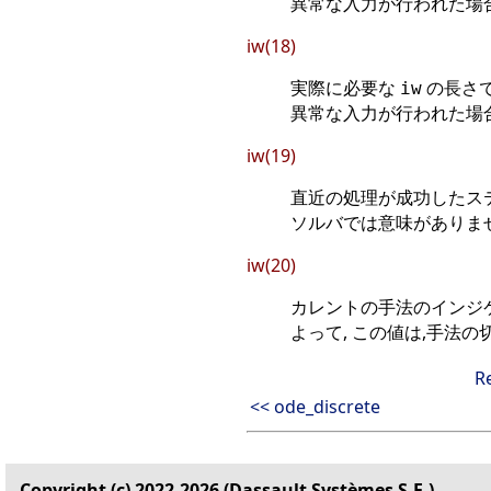
異常な入力が行われた場
iw(18)
実際に必要な
の長さで
iw
異常な入力が行われた場
iw(19)
直近の処理が成功したステップ
ソルバでは意味がありませ
iw(20)
カレントの手法のインジケータ
よって, この値は,手法
R
<< ode_discrete
Copyright (c) 2022-2026 (Dassault Systèmes S.E.)