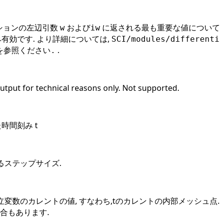
ションの左辺引数
および
に返される最も重要な値について記
w
iw
有効です. より詳細については,
SCI/modules/different
.
トを参照ください.
Output for technical reasons only. Not supported.
時間刻み t
るステップサイズ.
数のカレントの値, すなわち,tのカレントの内部メッシュ点. 出力
場合もあります.