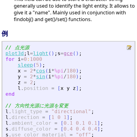
generally used to identify the light entity. It allows to
give it a "name". Mainly used in conjunction with
findobj() and get()/set() functions.
例
// 点光源
plot3d
;
l
=
light
(
)
;
s
=
gce
(
)
;
for
i
=
0
:
1000
sleep
(
5
)
;
x
=
2
*
cos
(
i
*
%pi
/
180
)
;
y
=
2
*
sin
(
i
*
%pi
/
180
)
;
z
=
2
;
l
.
position
=
[
x
y
z
]
;
end
// 方向性光源に光源を変更
l
.
light_type
=
"
directional
"
;
l
.
direction
=
[
1
0
1
]
;
l
.
ambient_color
=
[
0.1
0.1
0.1
]
;
s
.
diffuse_color
=
[
0.4
0.4
0.4
]
;
s
.
use_color_material
=
"
off
"
;