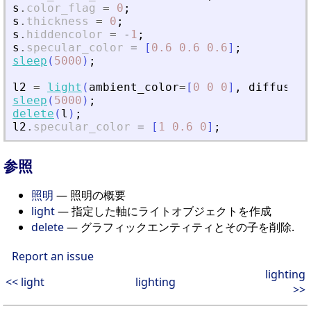
s
.
color_flag
=
0
;
s
.
thickness
=
0
;
s
.
hiddencolor
=
-
1
;
s
.
specular_color
=
[
0.6
0.6
0.6
]
;
sleep
(
5000
)
;
l2
=
light
(
ambient_color
=
[
0
0
0
]
,
diffuse_c
sleep
(
5000
)
;
delete
(
l
)
;
l2
.
specular_color
=
[
1
0.6
0
]
;
参照
照明
— 照明の概要
light
— 指定した軸にライトオブジェクトを作成
delete
— グラフィックエンティティとその子を削除.
Report an issue
lighting
<< light
lighting
>>