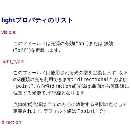
lightプロパティのリスト
visible:
このフィールドは光源の有効(
)または 無効
"on"
(
)を定義します.
"off"
light_type:
このフィールドは使用される光の型を定義します. 以下
の2種類の光を利用できます:
および
"directional"
. 方向性(directional)光源は,曲面から無限遠に
"point"
位置する光源で,平行線となります.
点(point)光源は,全ての方向に放射する空間の点として
定義されます. デフォルト値は
です.
"point"
direction: