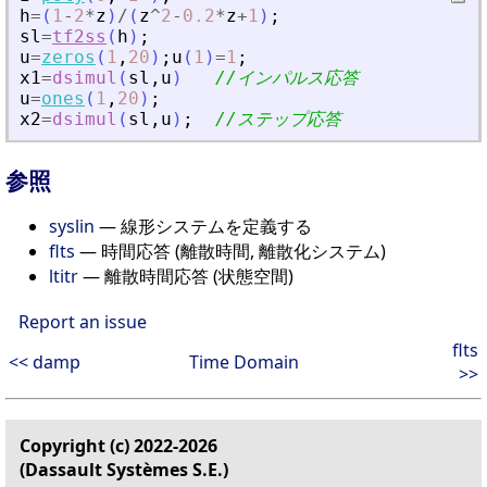
h
=
(
1
-
2
*
z
)
/
(
z
^
2
-
0.2
*
z
+
1
)
;
sl
=
tf2ss
(
h
)
;
u
=
zeros
(
1
,
20
)
;
u
(
1
)
=
1
;
x1
=
dsimul
(
sl
,
u
)
//インパルス応答
u
=
ones
(
1
,
20
)
;
x2
=
dsimul
(
sl
,
u
)
;
//ステップ応答
参照
syslin
— 線形システムを定義する
flts
— 時間応答 (離散時間, 離散化システム)
ltitr
— 離散時間応答 (状態空間)
Report an issue
flts
<< damp
Time Domain
>>
Copyright (c) 2022-2026
(Dassault Systèmes S.E.)