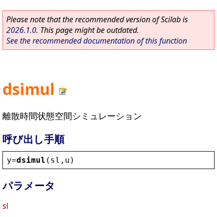
Please note that the recommended version of Scilab is
2026.1.0
. This page might be outdated.
See the recommended documentation of this function
dsimul
離散時間状態空間シミュレーション
呼び出し手順
y
=
dsimul
(
sl
,
u
)
パラメータ
sl