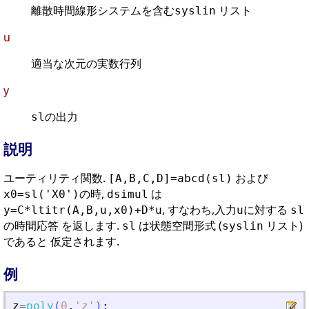
離散時間線形システムを含む
リスト
syslin
u
適当な次元の実数行列
y
の出力
sl
説明
ユーティリティ関数.
および
[A,B,C,D]=abcd(sl)
の時,
は
x0=sl('X0')
dsimul
, すなわち,入力
に対する
y=C*ltitr(A,B,u,x0)+D*u
u
sl
の時間応答 を返します.
は状態空間形式 (
リスト)
sl
syslin
であると 仮定されます.
例
z
=
poly
(
0
,
'
z
'
)
;