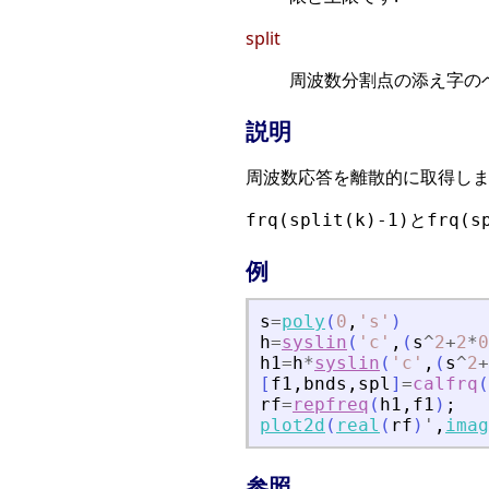
split
周波数分割点の添え字の
説明
周波数応答を離散的に取得しま
と
frq(split(k)-1)
frq(s
例
s
=
poly
(
0
,
'
s
'
)
h
=
syslin
(
'
c
'
,
(
s
^
2
+
2
*
0
h1
=
h
*
syslin
(
'
c
'
,
(
s
^
2
+
[
f1
,
bnds
,
spl
]
=
calfrq
(
rf
=
repfreq
(
h1
,
f1
)
;
plot2d
(
real
(
rf
)
'
,
imag
参照