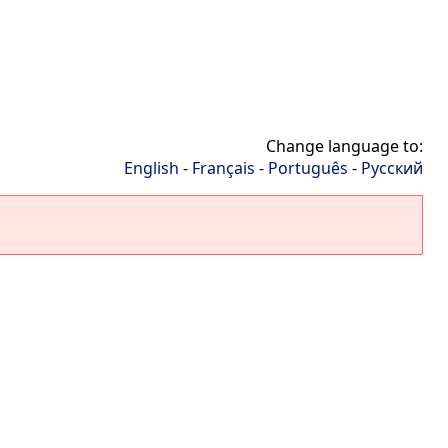
Change language to:
English
-
Français
-
Português
-
Русский