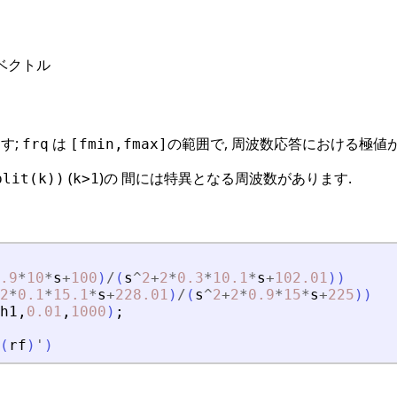
ベクトル
す;
は
の範囲で, 周波数応答における極値
frq
[fmin,fmax]
(
)の 間には特異となる周波数があります.
plit(k))
k>1
.9
*
10
*
s
+
100
)
/
(
s
^
2
+
2
*
0.3
*
10.1
*
s
+
102.01
)
)
2
*
0.1
*
15.1
*
s
+
228.01
)
/
(
s
^
2
+
2
*
0.9
*
15
*
s
+
225
)
)
h1
,
0.01
,
1000
)
;
(
rf
)
'
)