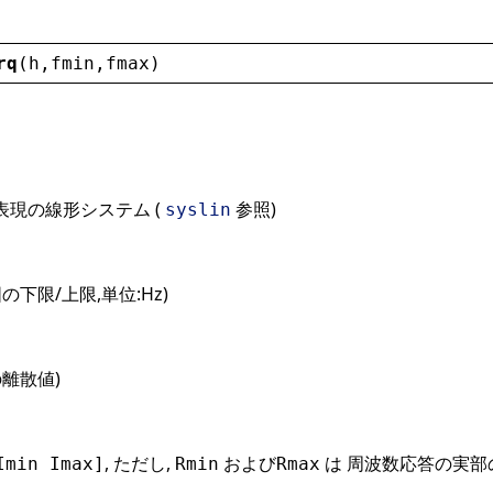
rq
(
h
,
fmin
,
fmax
)
現の線形システム (
参照)
syslin
下限/上限,単位:Hz)
離散値)
, ただし,
および
は 周波数応答の実部
Imin Imax]
Rmin
Rmax