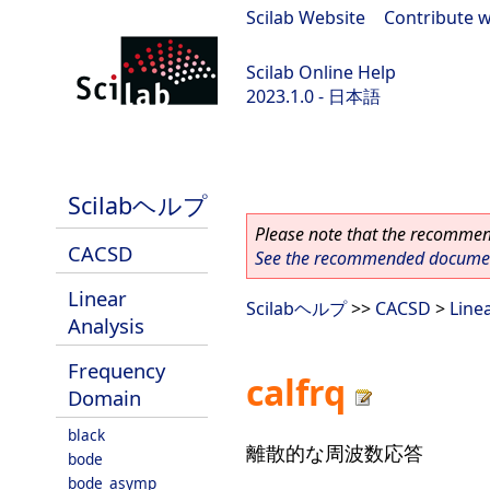
Scilab Website
|
Contribute w
Scilab Online Help
2023.1.0 - 日本語
scilab-branch-minor
Scilabヘルプ
Please note that the recommend
CACSD
See the recommended document
Linear
Scilabヘルプ
>>
CACSD
>
Line
Analysis
Frequency
calfrq
Domain
black
離散的な周波数応答
bode
bode_asymp