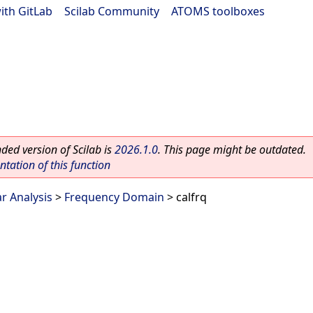
ith GitLab
|
Scilab Community
|
ATOMS toolboxes
ed version of Scilab is
2026.1.0
. This page might be outdated.
ation of this function
ar Analysis
>
Frequency Domain
> calfrq