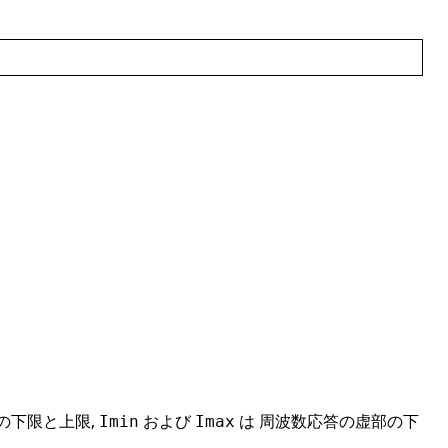
の下限と上限,
および
は 周波数応答の虚部の下
Imin
Imax