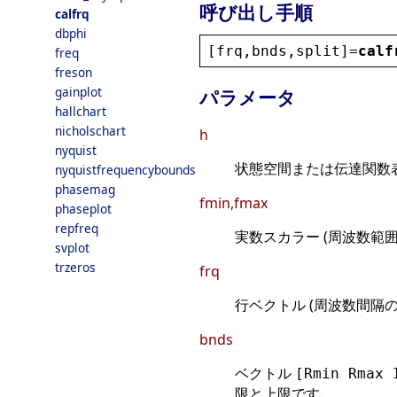
呼び出し手順
calfrq
dbphi
[
frq
,
bnds
,
split
]=
calf
freq
freson
gainplot
パラメータ
hallchart
nicholschart
h
nyquist
状態空間または伝達関数表
nyquistfrequencybounds
phasemag
fmin,fmax
phaseplot
repfreq
実数スカラー (周波数範囲の
svplot
trzeros
frq
行ベクトル (周波数間隔の
bnds
ベクトル
[Rmin Rmax 
限と上限です.