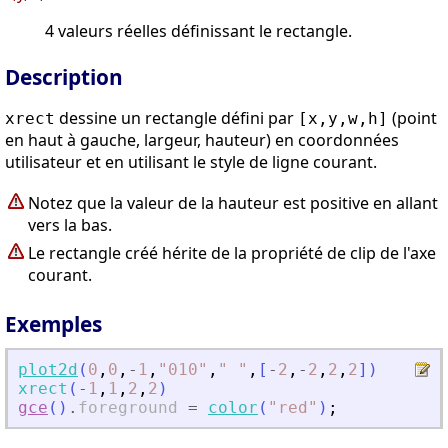
4 valeurs réelles définissant le rectangle.
Description
dessine un rectangle défini par
(point
xrect
[x,y,w,h]
en haut à gauche, largeur, hauteur) en coordonnées
utilisateur et en utilisant le style de ligne courant.
Notez que la valeur de la hauteur est positive en allant
vers la bas.
Le rectangle créé hérite de la propriété de clip de l'axe
courant.
Exemples
plot2d
(
0
,
0
,
-
1
,
"
010
"
,
"
"
,
[
-
2
,
-
2
,
2
,
2
]
)
xrect
(
-
1
,
1
,
2
,
2
)
gce
(
)
.
foreground
=
color
(
"
red
"
)
;