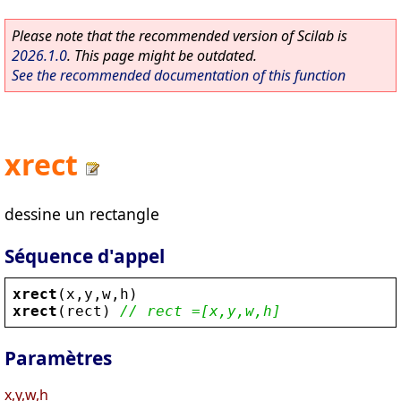
Please note that the recommended version of Scilab is
2026.1.0
. This page might be outdated.
See the recommended documentation of this function
xrect
dessine un rectangle
Séquence d'appel
xrect
(
x
,
y
,
w
,
h
)
xrect
(
rect
) 
// rect =[x,y,w,h]
Paramètres
x,y,w,h