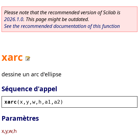
Please note that the recommended version of Scilab is
2026.1.0
. This page might be outdated.
See the recommended documentation of this function
xarc
dessine un arc d'ellipse
Séquence d'appel
xarc
(
x
,
y
,
w
,
h
,
a1
,
a2
)
Paramètres
x,y,w,h