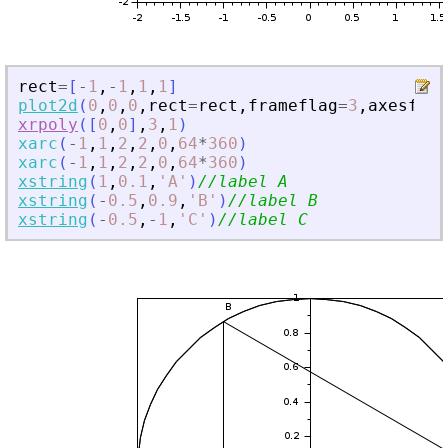
rect
=
[
-
1
,
-
1
,
1
,
1
]
plot2d
(
0
,
0
,
0
,
rect
=
rect
,
frameflag
=
3
,
axesflag
xrpoly
(
[
0
,
0
]
,
3
,
1
)
xarc
(
-
1
,
1
,
2
,
2
,
0
,
64
*
360
)
xarc
(
-
1
,
1
,
2
,
2
,
0
,
64
*
360
)
xstring
(
1
,
0.1
,
'
A
'
)
//label A
xstring
(
-
0.5
,
0.9
,
'
B
'
)
//label B
xstring
(
-
0.5
,
-
1
,
'
C
'
)
//label C