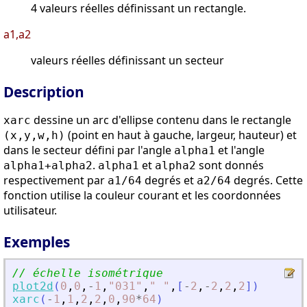
4 valeurs réelles définissant un rectangle.
a1,a2
valeurs réelles définissant un secteur
Description
dessine un arc d'ellipse contenu dans le rectangle
xarc
(point en haut à gauche, largeur, hauteur) et
(x,y,w,h)
dans le secteur défini par l'angle
et l'angle
alpha1
.
et
sont donnés
alpha1+alpha2
alpha1
alpha2
respectivement par
degrés et
degrés. Cette
a1/64
a2/64
fonction utilise la couleur courant et les coordonnées
utilisateur.
Exemples
// échelle isométrique
plot2d
(
0
,
0
,
-
1
,
"
031
"
,
"
"
,
[
-
2
,
-
2
,
2
,
2
]
)
xarc
(
-
1
,
1
,
2
,
2
,
0
,
90
*
64
)