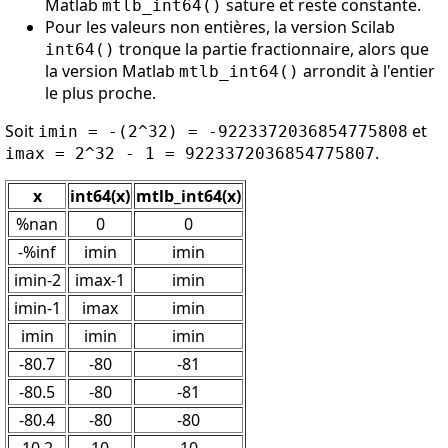
Matlab
sature et reste constante.
mtlb_int64()
Pour les valeurs non entières, la version Scilab
tronque la partie fractionnaire, alors que
int64()
la version Matlab
arrondit à l'entier
mtlb_int64()
le plus proche.
Soit
et
imin = -(2^32) = -9223372036854775808
.
imax = 2^32 - 1 = 9223372036854775807
x
int64(x)
mtlb_int64(x)
%nan
0
0
-%inf
imin
imin
imin-2
imax-1
imin
imin-1
imax
imin
imin
imin
imin
-80.7
-80
-81
-80.5
-80
-81
-80.4
-80
-80
10.2
10
10