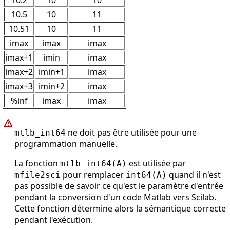
10.5
10
11
10.51
10
11
imax
imax
imax
imax+1
imin
imax
imax+2
imin+1
imax
imax+3
imin+2
imax
%inf
imax
imax
ne doit pas être utilisée pour une
mtlb_int64
programmation manuelle.
La fonction
est utilisée par
mtlb_int64(A)
pour remplacer
quand il n'est
mfile2sci
int64(A)
pas possible de savoir ce qu'est le paramètre d'entrée
pendant la conversion d'un code Matlab vers Scilab.
Cette fonction détermine alors la sémantique correcte
pendant l'exécution.