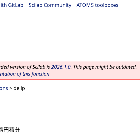
ith GitLab
|
Scilab Community
|
ATOMS toolboxes
ed version of Scilab is
2026.1.0
. This page might be outdated.
ation of this function
ions
> delip
楕円積分