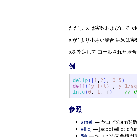
ただし,
は実数および正で,
x
c
x が1より小さい場合,結果は実
を指定して コールされた場合
x
例
delip
(
[
1
,
2
]
,
0.5
)
deff
(
'
y=f(t)
'
,
'
y=1/sq
intg
(
0
,
1
,
f
)
// O
参照
amell
— ヤコビのam関
ellipj
— Jacobi elliptic fu
%k
— ヤコビの完全楕円