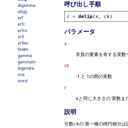
呼び出し手順
dlgamma
ellipj
r
 = 
delip
(
x
, 
ck
)
erf
erfc
パラメータ
erfcx
erfi
erfinv
x
findm
非負の要素を有する実数
gamma
gammaln
ck
legendre
sinc
-1 と 1の間の実数
sincd
r
と同じ大きさの 実数ま
x
説明
引数
の 第一種の楕円積分は
ck