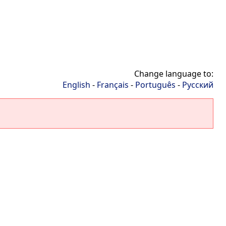
Change language to:
English
-
Français
-
Português
-
Русский