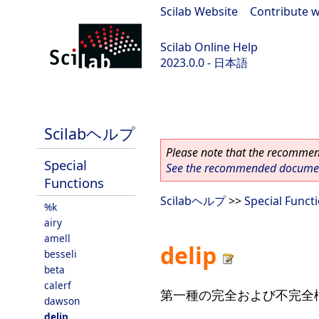
Scilab Website
|
Contribute w
Scilab Online Help
2023.0.0 - 日本語
scilab-branch-2023.0
Scilabヘルプ
Please note that the recommend
Special
See the recommended document
Functions
Scilabヘルプ
>>
Special Funct
%k
airy
amell
delip
besseli
beta
calerf
第一種の完全および不完全
dawson
delip