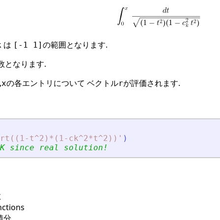
は
の範囲となります.
k
[-1 1]
数となります.
,
の各エントリについて ベクトル
が評価されます.
x
r
rt((1-t^2)*(1-ck^2*t^2))
'
)
K since real solution!
数
nctions
積分