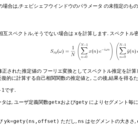
の場合は,チェビシェフウインドウのパラメータ の未指定のもの
の相互スペクトル,そうでない場合は
を計算します. スペクトル
x
修正された推定値の フーリエ変換としてスペクトル推定を計算しま
反復的に計算する自己相関関数の推定値と, この後,結果を得るた
です.
-1
タは, ユーザ定義関数
および
によりセグメント毎に
getx
gety
び
ただし,
はセグメントの大きさ,
yk=gety(ns,offset)
ns