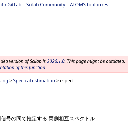
ith GitLab
|
Scilab Community
|
ATOMS toolboxes
ed version of Scilab is
2026.1.0
. This page might be outdated.
ation of this function
sing
>
Spectral estimation
> cspect
間信号の間で推定する 両側相互スペクトル