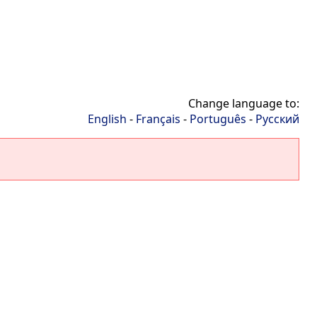
Change language to:
English
-
Français
-
Português
-
Русский