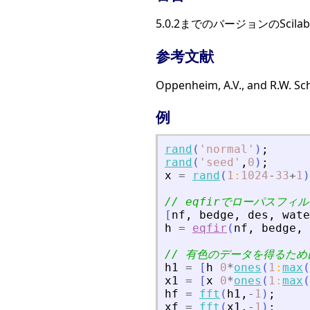
5.0.2までのバージョンのSci
参考文献
Oppenheim, A.V., and R.W. Sch
例
rand
(
'
normal
'
)
;
rand
(
'
seed
'
,
0
)
;
x
=
rand
(
1
:
1024
-
33
+
1
)
// eqfirでローパスフィ
[
nf
,
bedge
,
des
,
wate
h
=
eqfir
(
nf
,
bedge
,
// 有色のデータを得るた
h1
=
[
h
0
*
ones
(
1
:
max
(
x1
=
[
x
0
*
ones
(
1
:
max
(
hf
=
fft
(
h1
,
-
1
)
;
xf
=
fft
(
x1
,
-
1
)
;