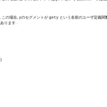
 この場合,
のセグメントが
という名前のユーザ定義関数に
y
gety
あります.
)