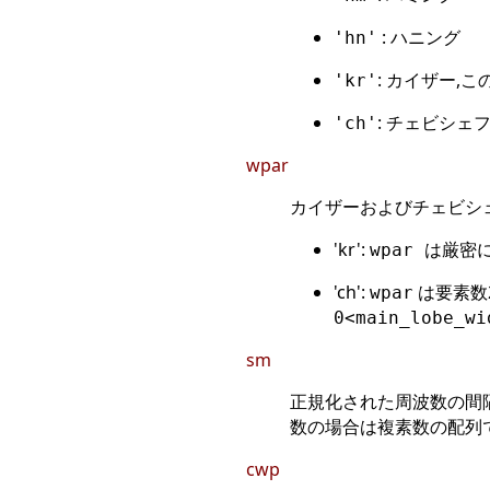
: ハニング
'hn'
: カイザー,
'kr'
: チェビシェ
'ch'
wpar
カイザーおよびチェビシ
'kr':
wpar は厳
'ch':
は要素数
wpar
0<main_lobe_wi
sm
正規化された周波数の間
数の場合は複素数の配列で
cwp