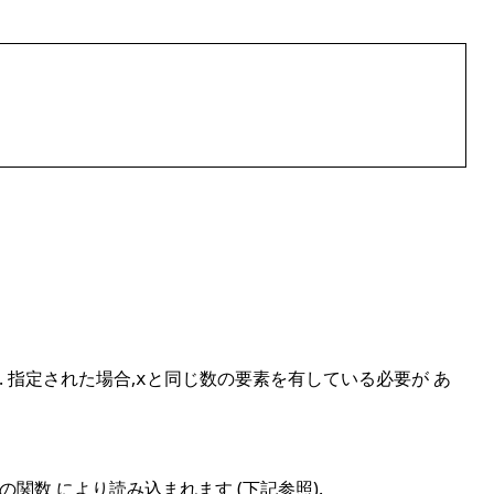
 指定された場合,
と同じ数の要素を有している必要が あ
x
関数 により読み込まれます (下記参照).