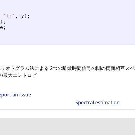
'
tr
'
,
y
)
;
)
;
e
;
均ペリオドグラム法による 2つの離散時間信号の間の両面相互スペ
の最大エントロピ
eport an issue
Spectral estimation