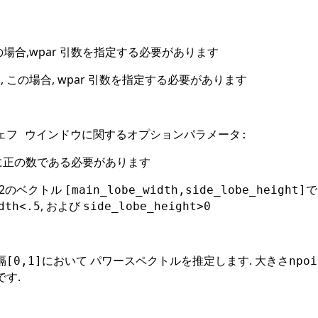
この場合,wpar 引数を指定する必要があります
フ, この場合, wpar 引数を指定する必要があります
ェフ ウインドウに関するオプションパラメータ:
密に正の数である必要があります
2のベクトル
[main_lobe_width,side_lobe_hei
, および
dth<.5
side_lobe_height>0
隔
において パワースペクトルを推定します. 大きさ
[0,1]
npoi
す.