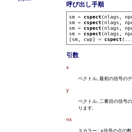
呼び出し手順
sm
 = 
cspect
(
nlags
, 
np
sm
 = 
cspect
(
nlags
, 
np
sm
 = 
cspect
(
nlags
, 
np
sm
 = 
cspect
(
nlags
, 
np
[
sm
, 
cwp
] = 
cspect
(..
引数
x
ベクトル, 最初の信号のデ
y
ベクトル, 二番目の信号
ります.
nx
スカラー :
信号の点の数.
x