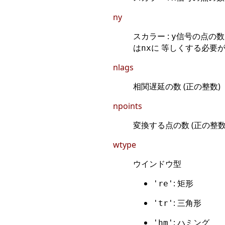
ny
スカラー :
信号の点の数.
y
は
に 等しくする必要が
nx
nlags
相関遅延の数 (正の整数)
npoints
変換する点の数 (正の整数
wtype
ウインドウ型
: 矩形
're'
: 三角形
'tr'
: ハミング
'hm'