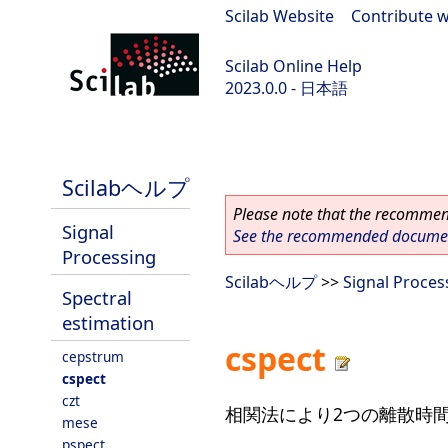
Scilab Website
|
Contribute w
Scilab Online Help
2023.0.0 - 日本語
scilab-branch-2023.0
Scilabヘルプ
Please note that the recommend
Signal
See the recommended document
Processing
Scilabヘルプ
>>
Signal Proces
Spectral
estimation
cspect
cepstrum
cspect
czt
相関法により2つの離散時
mese
pspect