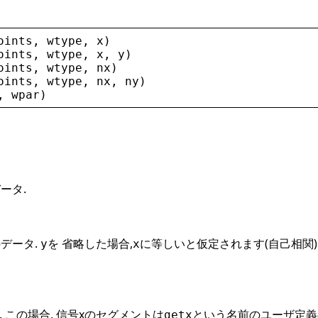
oints
, 
wtype
, 
x
)
oints
, 
wtype
, 
x
, 
y
)
oints
, 
wtype
, 
nx
)
oints
, 
wtype
, 
nx
, 
ny
)
, 
wpar
)
ータ.
のデータ.
を 省略した場合,
に等しいと仮定されます(自己相関).
y
x
 この場合, 信号xのセグメントは
という名前のユーザ定義の
getx