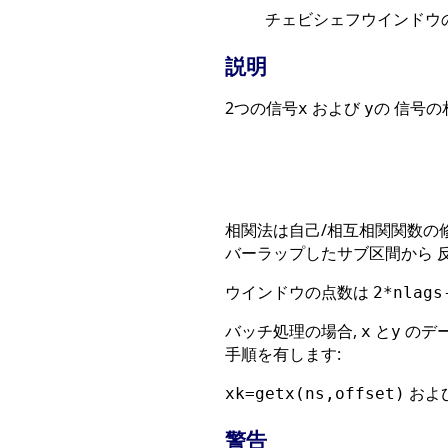
チェビシェフウインドウ
説明
2つの信号
および
の 信号
x
y
相関法は自己/相互相関関数の
バーラップしたサブ区間から 
ウインドウの点数は
2*nlags
バッチ処理の場合,
と
のデー
x
y
手順を有します:
およ
xk=getx(ns,offset)
警告