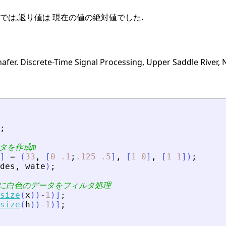
labでは,返り値は 現在の値の絶対値でした.
afer. Discrete-Time Signal Processing, Upper Saddle River, N
;
ルタを作成m
]
=
(
33
,
[
0
.1
;
.125
.5
]
,
[
1
0
]
,
[
1
1
]
)
;
des
,
wate
)
;
めに白色のデータをフィルタ処理
size
(
x
)
)
-
1
)
]
;
size
(
h
)
)
-
1
)
]
;