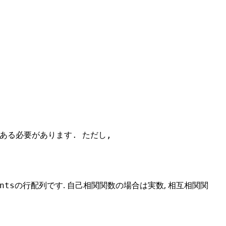
ght]である必要があります. ただし,
の行配列です. 自己相関関数の場合は実数, 相互相関関
nts