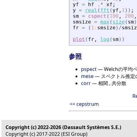
yf
=
hf
.*
xf
;
y
=
real
(
fft
(
yf
,
1
)
)
;
sm
=
cspect
(
100
,
200
,
smsize
=
max
(
size
(
sm
)
fr
=
(
1
:
smsize
)
/
smsiz
plot
(
fr
,
log
(
sm
)
)
参照
pspect
— Welchの平
mese
— スペクトル推定
corr
— 相関 , 共分散
R
<< cepstrum
Copyright (c) 2022-2026 (Dassault Systèmes S.E.)
Copyright (c) 2017-2022 (ESI Group)