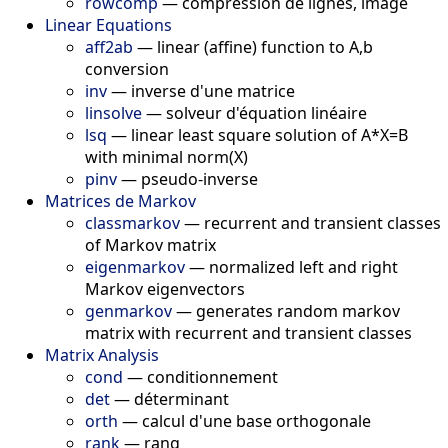
rowcomp
—
compression de lignes, image
Linear Equations
aff2ab
—
linear (affine) function to A,b
conversion
inv
—
inverse d'une matrice
linsolve
—
solveur d'équation linéaire
lsq
—
linear least square solution of A*X=B
with minimal norm(X)
pinv
—
pseudo-inverse
Matrices de Markov
classmarkov
—
recurrent and transient classes
of Markov matrix
eigenmarkov
—
normalized left and right
Markov eigenvectors
genmarkov
—
generates random markov
matrix with recurrent and transient classes
Matrix Analysis
cond
—
conditionnement
det
—
déterminant
orth
—
calcul d'une base orthogonale
rank
—
rang