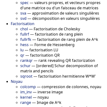
spec
—
valeurs propres, et vecteurs propres
d'une matrice ou d'un faisceau de matrices
sva
—
approximation de valeurs singulières
svd
—
décomposition en valeurs singulières
Factorisation
chol
—
Factorisation de Cholesky
fullrf
—
factorisation de rang plein
fullrfk
—
factorisation de rang plein de A^k
hess
—
Forme de Hessenberg
lu
—
factorisation LU
qr
—
factorisation QR
rankqr
—
rank revealing QR factorization
schur
—
[ordered] Schur decomposition of
matrix and pencils
sqroot
—
factorisation hermitienne W*W'
Noyau
colcomp
—
compression de colonnes, noyau
im_inv
—
inverse image
kernel
—
noyau
range
—
Image de A^k